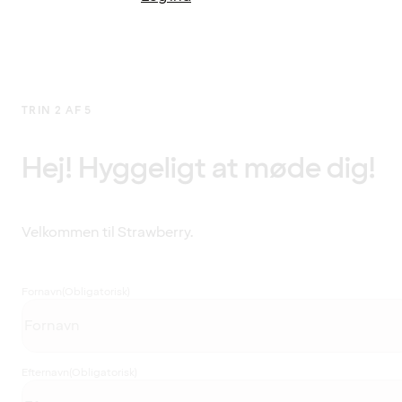
TRIN 2 AF 5
Hej! Hyggeligt at møde dig!
Velkommen til Strawberry.
Fornavn
(Obligatorisk)
Efternavn
(Obligatorisk)