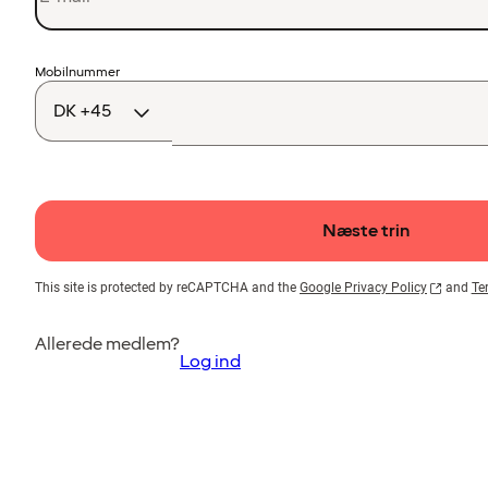
Landekode
Mobilnummer
Næste trin
This site is protected by reCAPTCHA and the
Google Privacy Policy
and
Te
Allerede medlem?
Log ind