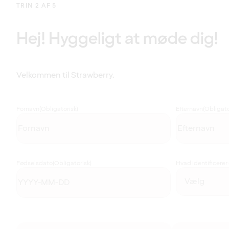
TRIN 2 AF 5
Hej! Hyggeligt at møde dig!
Velkommen til Strawberry.
Fornavn
(Obligatorisk)
Efternavn
(Obligato
Fødselsdato
(Obligatorisk)
Hvad identificerer