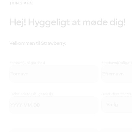
TRIN 2 AF 5
Hej! Hyggeligt at møde dig!
Velkommen til Strawberry.
Fornavn
(Obligatorisk)
Efternavn
(Obligato
Fødselsdato
(Obligatorisk)
Hvad identificerer