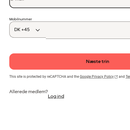
Landekode
Mobilnummer
Næste trin
This site is protected by reCAPTCHA and the
Google Privacy Policy
and
Te
Allerede medlem?
Log ind