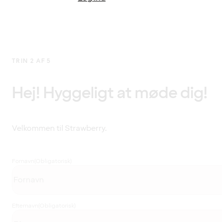
TRIN 2 AF 5
Hej! Hyggeligt at møde dig!
Velkommen til Strawberry.
Fornavn
(Obligatorisk)
Efternavn
(Obligatorisk)