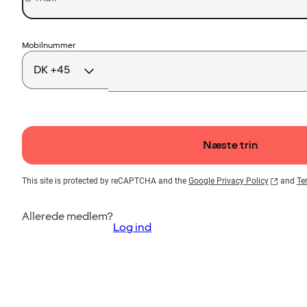
Landekode
Mobilnummer
Næste trin
This site is protected by reCAPTCHA and the
Google Privacy Policy
and
Te
Allerede medlem?
Log ind