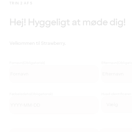
TRIN 2 AF 5
Hej! Hyggeligt at møde dig!
Velkommen til Strawberry.
Fornavn
(Obligatorisk)
Efternavn
(Obligato
Fødselsdato
(Obligatorisk)
Hvad identificerer