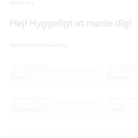
TRIN 2 AF 5
Hej! Hyggeligt at møde dig!
Velkommen til Strawberry.
Fornavn
(Obligatorisk)
Efternavn
(Obligato
Fødselsdato
(Obligatorisk)
Hvad identificerer