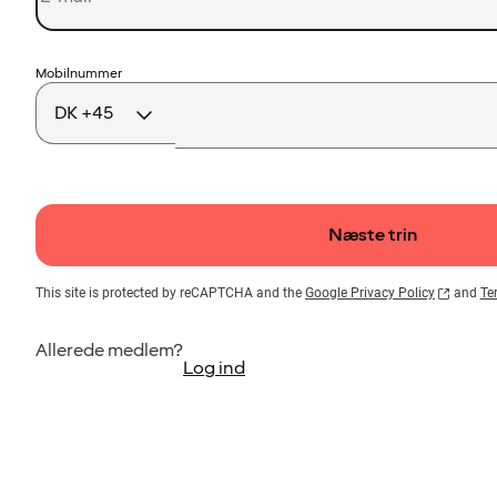
Landekode
Mobilnummer
Næste trin
This site is protected by reCAPTCHA and the
Google Privacy Policy
and
Te
Allerede medlem?
Log ind