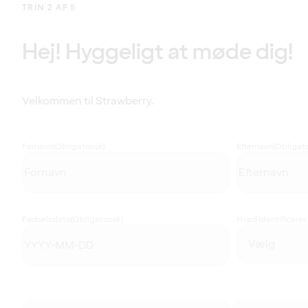
TRIN 2 AF 5
Hej! Hyggeligt at møde dig!
Velkommen til Strawberry.
Fornavn
(Obligatorisk)
Efternavn
(Obligato
Fødselsdato
(Obligatorisk)
Hvad identificerer