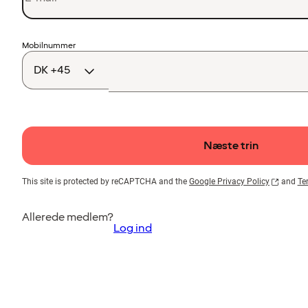
Landekode
Mobilnummer
Næste trin
This site is protected by reCAPTCHA and the
Google Privacy Policy
and
Te
Allerede medlem?
Log ind