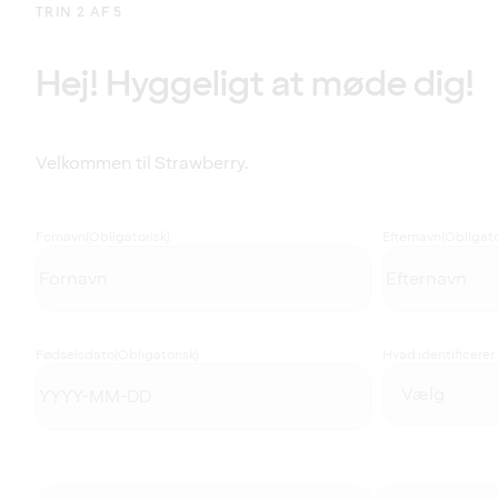
TRIN 2 AF 5
Hej! Hyggeligt at møde dig!
Velkommen til Strawberry.
Fornavn
(Obligatorisk)
Efternavn
(Obligato
Fødselsdato
(Obligatorisk)
Hvad identificerer