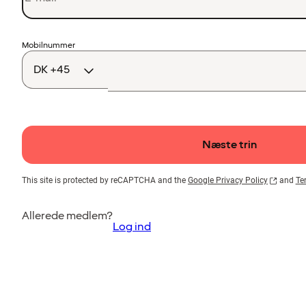
Landekode
Mobilnummer
Næste trin
This site is protected by reCAPTCHA and the
Google Privacy Policy
and
Te
Allerede medlem?
Log ind