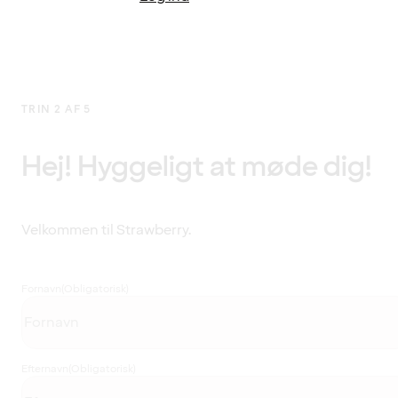
TRIN 2 AF 5
Hej! Hyggeligt at møde dig!
Velkommen til Strawberry.
Fornavn
(Obligatorisk)
Efternavn
(Obligatorisk)