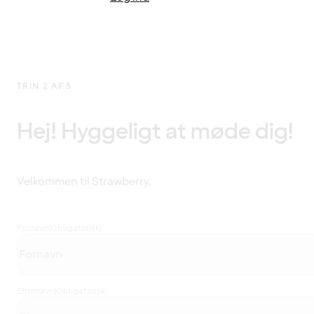
TRIN 2 AF 5
Hej! Hyggeligt at møde dig!
Velkommen til Strawberry.
Fornavn
(Obligatorisk)
Efternavn
(Obligatorisk)