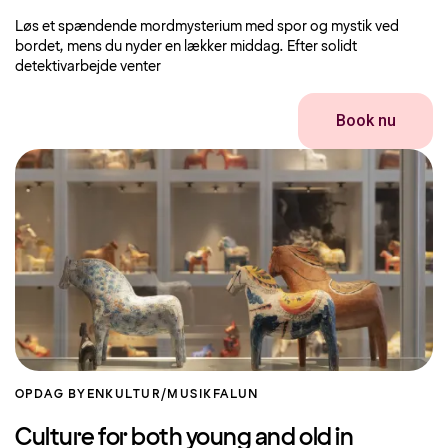
Løs et spændende mordmysterium med spor og mystik ved
bordet, mens du nyder en lækker middag. Efter solidt
detektivarbejde venter
Book nu
OPDAG BYEN
KULTUR/MUSIK
FALUN
Culture for both young and old in