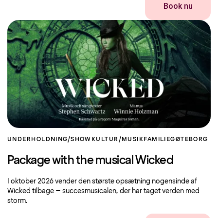
Book nu
UNDERHOLDNING/SHOW
KULTUR/MUSIK
FAMILIE
GØTEBORG
Package with the musical Wicked
I oktober 2026 vender den største opsætning nogensinde af
Wicked tilbage – succesmusicalen, der har taget verden med
storm.