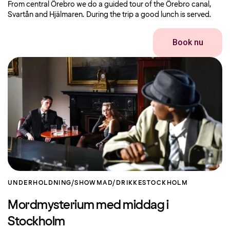
From central Örebro we do a guided tour of the Örebro canal,
Svartån and Hjälmaren. During the trip a good lunch is served.
Book nu
UNDERHOLDNING/SHOW
MAD/DRIKKE
STOCKHOLM
Mordmysterium med middag i
Stockholm