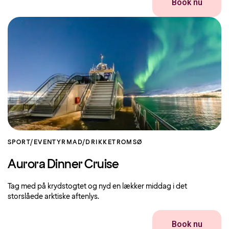
Book nu
SPORT/EVENTYR
MAD/DRIKKE
TROMSØ
Aurora Dinner Cruise
Tag med på krydstogtet og nyd en lækker middag i det
storslåede arktiske aftenlys.
Book nu