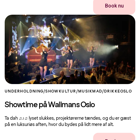
Book nu
UNDERHOLDNING/SHOW
KULTUR/MUSIK
MAD/DRIKKE
OSLO
Showtime på Wallmans Oslo
Ta dah ♫♪♫ lyset slukkes, projektørerne tændes, og du er gæst
på en luksuriøs aften, hvor du bydes på lidt mere af alt.