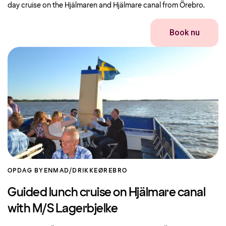
day cruise on the Hjälmaren and Hjälmare canal from Örebro.
Book nu
OPDAG BYEN
MAD/DRIKKE
ØREBRO
Guided lunch cruise on Hjälmare canal
with M/S Lagerbjelke