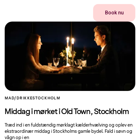
Book nu
MAD/DRIKKE
STOCKHOLM
Middag i mørket i Old Town, Stockholm
Træd ind i en fuldstændig mørklagt kælderhvælving og oplev en
ekstraordinær middag i Stockholms gamle bydel. Fald i søvn og
vågn op i en