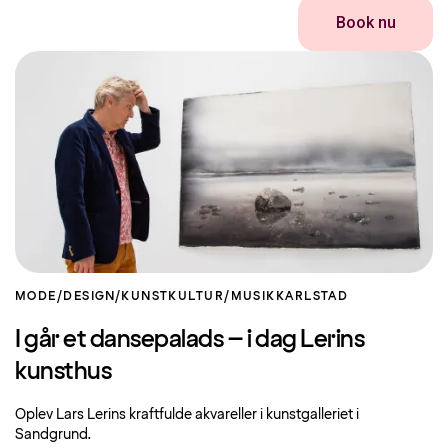
Book nu
MODE/DESIGN/KUNST
KULTUR/MUSIK
KARLSTAD
I går et dansepalads – i dag Lerins
kunsthus
Oplev Lars Lerins kraftfulde akvareller i kunstgalleriet i
Sandgrund.