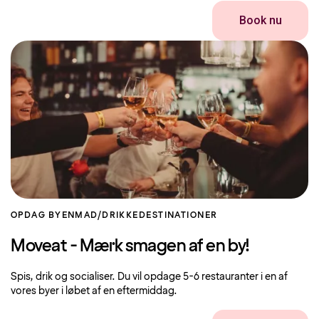
Book nu
OPDAG BYEN
MAD/DRIKKE
DESTINATIONER
Moveat - Mærk smagen af ​​en by!
Spis, drik og socialiser. Du vil opdage 5-6 restauranter i en af ​​
vores byer i løbet af en eftermiddag.