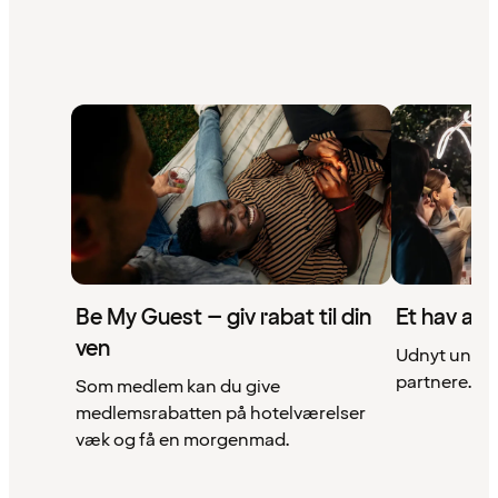
Be My Guest – giv rabat til din
Et hav af 
ven
Udnyt unikke
partnere. Se 
Som medlem kan du give
medlemsrabatten på hotelværelser
væk og få en morgenmad.