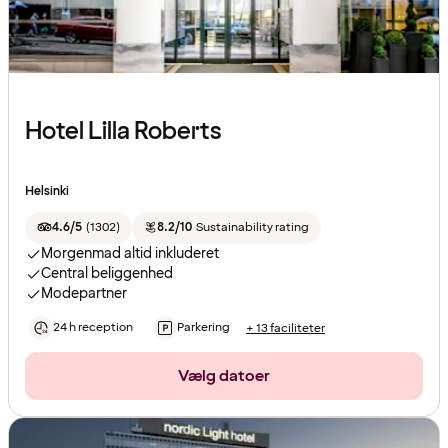
Hotel Lilla Roberts
Helsinki
4.6/5
(
1302
)
8.2/10
Sustainability rating
Morgenmad altid inkluderet
Central beliggenhed
Modepartner
24 h reception
Parkering
+ 13 faciliteter
Vælg datoer