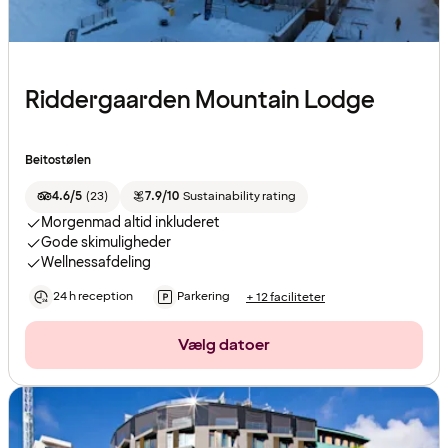
Riddergaarden Mountain Lodge
Beitostølen
4.6/5
(
23
)
7.9/10
Sustainability rating
Morgenmad altid inkluderet
Gode skimuligheder
Wellnessafdeling
24 h reception
Parkering
+ 12 faciliteter
Vælg datoer