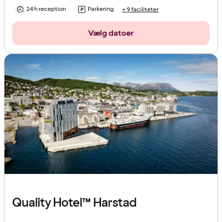
24 h reception
Parkering
+ 9 faciliteter
Vælg datoer
Quality Hotel™ Harstad