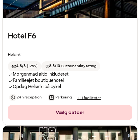
Hotel F6
Helsinki
4.8/5
(
1259
)
8.5/10
Sustainability rating
Morgenmad altid inkluderet
Familieejet boutiquehotel
Opdag Helsinki på cykel
24 h reception
Parkering
+ 11 faciliteter
Vælg datoer