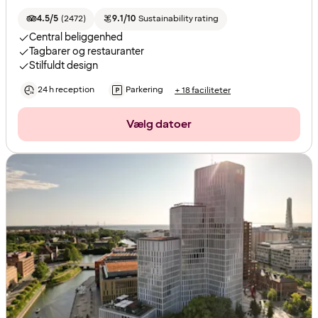
4.5/5
(
2472
)
9.1/10
Sustainability rating
Central beliggenhed
Tagbarer og restauranter
Stilfuldt design
24 h reception
Parkering
+ 18 faciliteter
Vælg datoer