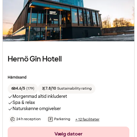
Hernö Gin Hotell
Härnösand
4.6/5
(
179
)
7.8/10
Sustainability rating
Morgenmad altid inkluderet
Spa & relax
Naturskønne omgivelser
24 h reception
Parkering
+ 12 faciliteter
Vælg datoer