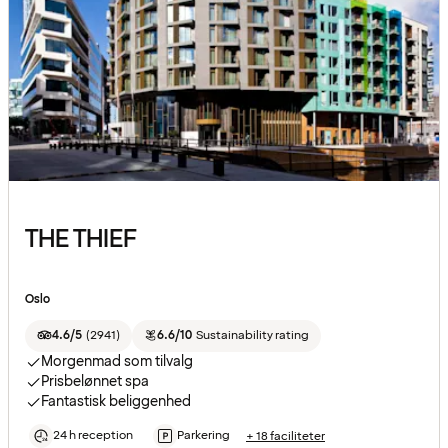
THE THIEF
Oslo
4.6/5
(
2941
)
6.6/10
Sustainability rating
Morgenmad som tilvalg
Prisbelønnet spa
Fantastisk beliggenhed
24 h reception
Parkering
+ 18 faciliteter