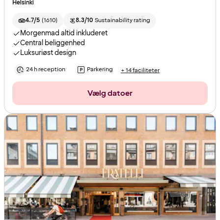
Helsinki
4.7/5
(
1610
)
8.3/10
Sustainability rating
Morgenmad altid inkluderet
Central beliggenhed
Luksuriøst design
24 h reception
Parkering
+ 14 faciliteter
Vælg datoer