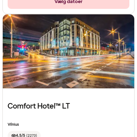
Vælg datoer
Comfort Hotel™ LT
Vilnius
4.5/5
(
2273
)