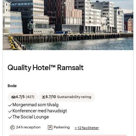
Quality Hotel™ Ramsalt
Bodø
4.7/5
(
427
)
8.7/10
Sustainability rating
Morgenmad som tilvalg
Konferencer med havudsigt
The Social Lounge
24 h reception
Parkering
+ 12 faciliteter