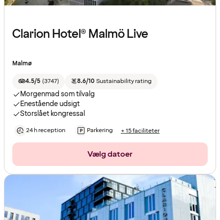
Clarion Hotel® Malmö Live
Malmø
4.5/5
(
3747
)
8.6/10
Sustainability rating
Morgenmad som tilvalg
Enestående udsigt
Storslået kongressal
24 h reception
Parkering
+ 15 faciliteter
Vælg datoer