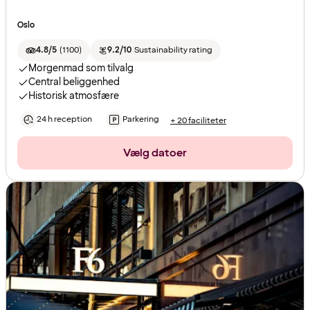
Oslo
4.8/5
(
1100
)
9.2/10
Sustainability rating
Morgenmad som tilvalg
Central beliggenhed
Historisk atmosfære
24 h reception
Parkering
+ 20 faciliteter
Vælg datoer