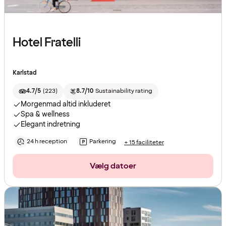
Hotel Fratelli
Karlstad
4.7/5
(
223
)
8.7/10
Sustainability rating
Morgenmad altid inkluderet
Spa & wellness
Elegant indretning
24 h reception
Parkering
+ 15 faciliteter
Vælg datoer