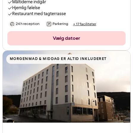
Måltiderne indgår
Hjemlig følelse
Restaurant med tagterrasse
24 h reception
Parkering
+ 17 faciliteter
Vælg datoer
MORGENMAD & MIDDAG ER ALTID INKLUDERET