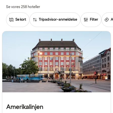
Se vores 258 hoteller
Se kort
Tripadvisor-anmeldelse
Filter
A
Se
listen
over
hoteller
Amerikalinjen