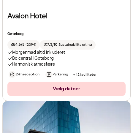
Avalon Hotel
Gøteborg
4.6/5
(
2094
)
7.3/10
Sustainability rating
Morgenmad altid inkluderet
Bo central i Gøteborg
Harmonisk atmosfære
24 h reception
Parkering
+ 12 faciliteter
Vælg datoer