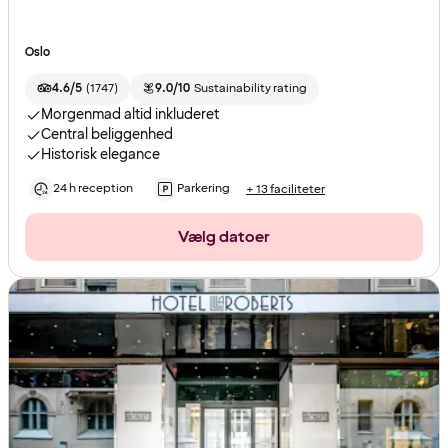
Oslo
4.6/5
(
1747
)
9.0/10
Sustainability rating
Morgenmad altid inkluderet
Central beliggenhed
Historisk elegance
24 h reception
Parkering
+ 13 faciliteter
Vælg datoer