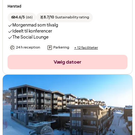
Harstad
4.6/5
(
66
)
8.7/10
Sustainability rating
Morgenmad som tilvalg
Ideelt til konferencer
The Social Lounge
24 h reception
Parkering
+ 12 faciliteter
Vælg datoer