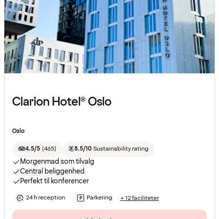
Clarion Hotel® Oslo
Oslo
4.5/5
(
465
)
8.5/10
Sustainability rating
Morgenmad som tilvalg
Central beliggenhed
Perfekt til konferencer
24 h reception
Parkering
+ 12 faciliteter