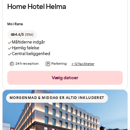
Home Hotel Helma
Mo i Rana
4.6/5
(
556
)
Måltiderne indgår
Hjemlig følelse
Central beliggenhed
24 h reception
Parkering
+ 12 faciliteter
Vælg datoer
MORGENMAD & MIDDAG ER ALTID INKLUDERET