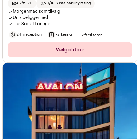
4.7/5
(
71
)
9.1/10
Sustainability rating
Morgenmad som tilvalg
Unik beliggenhed
The Social Lounge
24 h reception
Parkering
+ 12 faciliteter
Vælg datoer