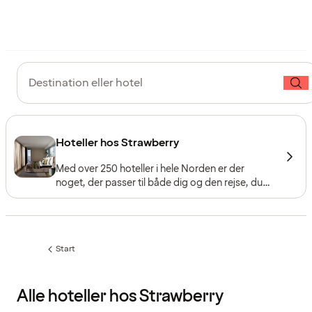
Destination eller hotel
Hoteller hos Strawberry
Med over 250 hoteller i hele Norden er der
noget, der passer til både dig og den rejse, du
har i tankerne – uanset om du søger afslapning,
kvalitetstid med familien eller storbypuls. Gå på
opdagelse blandt vores fem hotelkæder, som
hver især har deres eget koncept.
Start
Alle hoteller hos Strawberry