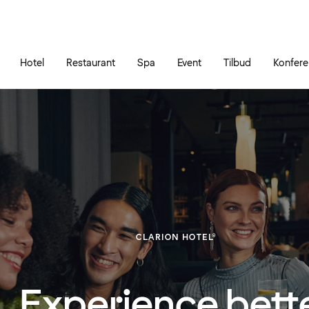
Gå til siden
Åbn hovedmenuen
Hotel
Restaurant
Spa
Event
Tilbud
Konfer
CLARION HOTEL®
Experience bett