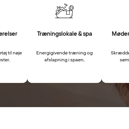
ærelser
Træningslokale & spa
Møder
tøj til nøje
Energigivende træning og
Skrædde
ster.
afslapning i spaen.
søml