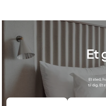
Et 
Et sted, 
til dig. E