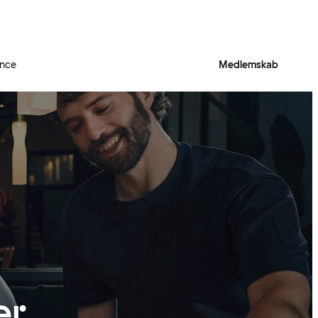
ence
Medlemskab
er