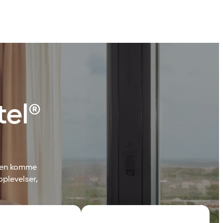
tel®
byen komme
oplevelser,