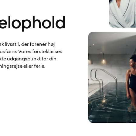
telophold
 livsstil, der forener høj
mosfære. Vores førsteklasses
fekte udgangspunkt for din
ngsrejse eller ferie.