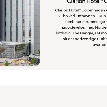
Clarion Hotel®
Clarion Hotel® Copenhagen Air
vil bo ved lufthavnen – kun 
kombinerer rummelige h
madoplevelser med Nordeu
lufthavn, The Hangar, i et mo
alt det nødvendige til alt
overnatn