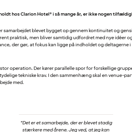
oldt hos Clarion Hotel® i så mange år, er ikke nogen tilfældi
er samarbejdet blevet bygget op gennem kontinuitet og gensid
ent praktisk, men bliver samtidig udfordret med nye idéer og
ance, der gør, at fokus kan ligge på indholdet og deltagerne i
stor operation. Der kører parallelle spor for forskellige grup
etydelige tekniske krav. I den sammenhæng skal en venue-pa
arbejde med.
“Det er et samarbejde, der er blevet stadig
stærkere med årene. Jeg ved, at jeg kan