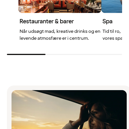
Restauranter & barer
Spa
Når udsøgt mad, kreative drinks og en
Tid til ro, r
levende atmosfære er i centrum.
vores spa- o