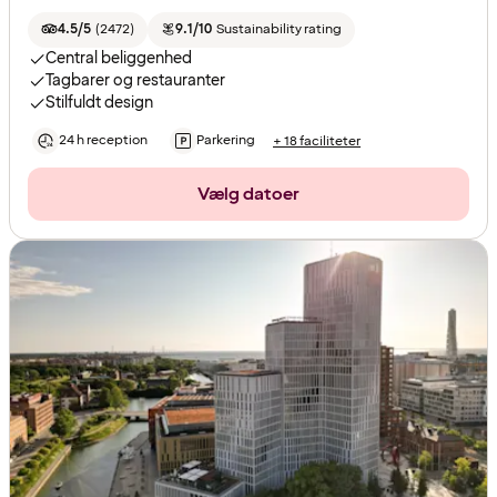
4.5/5
(
2472
)
9.1/10
Sustainability rating
Central beliggenhed
Tagbarer og restauranter
Stilfuldt design
24 h reception
Parkering
+ 18 faciliteter
Vælg datoer