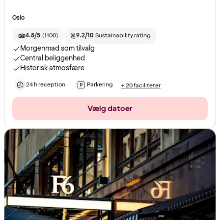
Oslo
4.8/5
(
1100
)
9.2/10
Sustainability rating
Morgenmad som tilvalg
Central beliggenhed
Historisk atmosfære
24 h reception
Parkering
+ 20 faciliteter
Vælg datoer