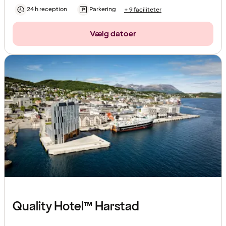
24 h reception
Parkering
+ 9 faciliteter
Vælg datoer
Quality Hotel™ Harstad