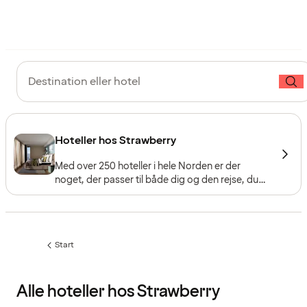
Destination eller hotel
Hoteller hos Strawberry
Med over 250 hoteller i hele Norden er der
noget, der passer til både dig og den rejse, du
har i tankerne – uanset om du søger afslapning,
kvalitetstid med familien eller storbypuls. Gå på
opdagelse blandt vores fem hotelkæder, som
hver især har deres eget koncept.
Start
Alle hoteller hos Strawberry