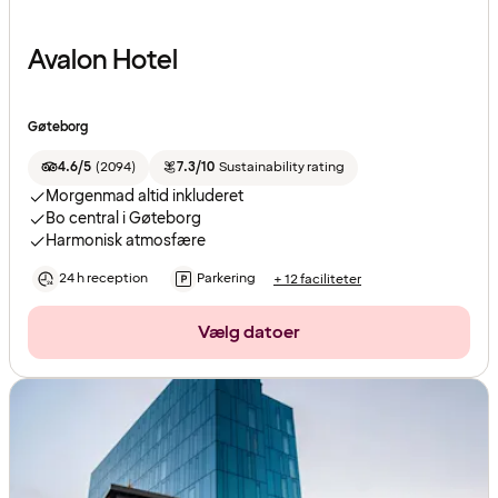
Avalon Hotel
Gøteborg
4.6/5
(
2094
)
7.3/10
Sustainability rating
Morgenmad altid inkluderet
Bo central i Gøteborg
Harmonisk atmosfære
24 h reception
Parkering
+ 12 faciliteter
Vælg datoer