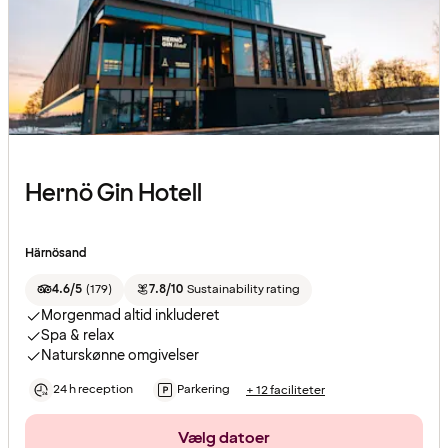
Hernö Gin Hotell
Härnösand
4.6/5
(
179
)
7.8/10
Sustainability rating
Morgenmad altid inkluderet
Spa & relax
Naturskønne omgivelser
24 h reception
Parkering
+ 12 faciliteter
Vælg datoer