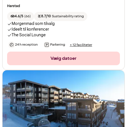
Harstad
4.6/5
(
66
)
8.7/10
Sustainability rating
Morgenmad som tilvalg
Ideelt til konferencer
The Social Lounge
24 h reception
Parkering
+ 12 faciliteter
Vælg datoer