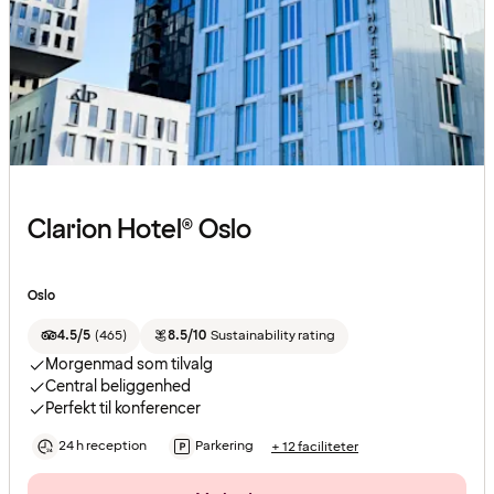
Clarion Hotel® Oslo
Oslo
4.5/5
(
465
)
8.5/10
Sustainability rating
Morgenmad som tilvalg
Central beliggenhed
Perfekt til konferencer
24 h reception
Parkering
+ 12 faciliteter