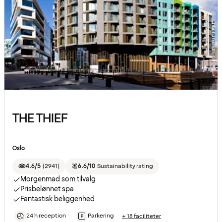
THE THIEF
Oslo
4.6/5
(
2941
)
6.6/10
Sustainability rating
Morgenmad som tilvalg
Prisbelønnet spa
Fantastisk beliggenhed
24 h reception
Parkering
+ 18 faciliteter