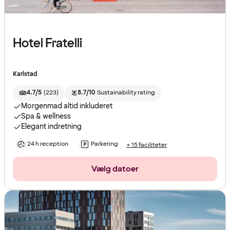
Hotel Fratelli
Karlstad
4.7/5
(
223
)
8.7/10
Sustainability rating
Morgenmad altid inkluderet
Spa & wellness
Elegant indretning
24 h reception
Parkering
+ 15 faciliteter
Vælg datoer