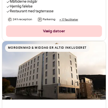
Måltiderne indgår
Hjemlig følelse
Restaurant med tagterrasse
24 h reception
Parkering
+ 17 faciliteter
Vælg datoer
MORGENMAD & MIDDAG ER ALTID INKLUDERET