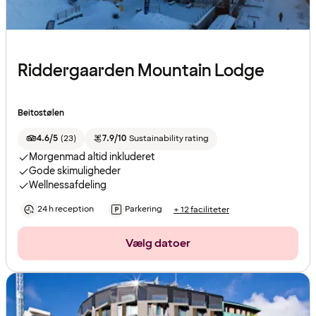
Riddergaarden Mountain Lodge
Beitostølen
4.6/5
(
23
)
7.9/10
Sustainability rating
Morgenmad altid inkluderet
Gode skimuligheder
Wellnessafdeling
24 h reception
Parkering
+ 12 faciliteter
Vælg datoer