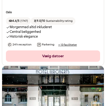
Oslo
4.6/5
(
1747
)
9.0/10
Sustainability rating
Morgenmad altid inkluderet
Central beliggenhed
Historisk elegance
24 h reception
Parkering
+ 13 faciliteter
Vælg datoer