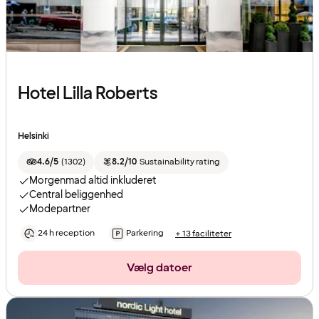
Hotel Lilla Roberts
Helsinki
4.6/5
(
1302
)
8.2/10
Sustainability rating
Morgenmad altid inkluderet
Central beliggenhed
Modepartner
24 h reception
Parkering
+ 13 faciliteter
Vælg datoer