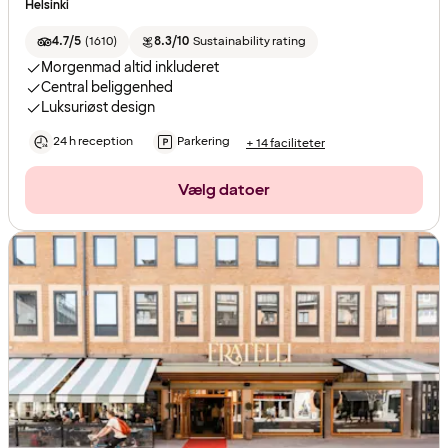
Helsinki
4.7/5
(
1610
)
8.3/10
Sustainability rating
Morgenmad altid inkluderet
Central beliggenhed
Luksuriøst design
24 h reception
Parkering
+ 14 faciliteter
Vælg datoer