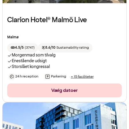
Clarion Hotel® Malmö Live
Malmø
4.5/5
(
3747
)
8.6/10
Sustainability rating
Morgenmad som tilvalg
Enestående udsigt
Storslået kongressal
24 h reception
Parkering
+ 15 faciliteter
Vælg datoer