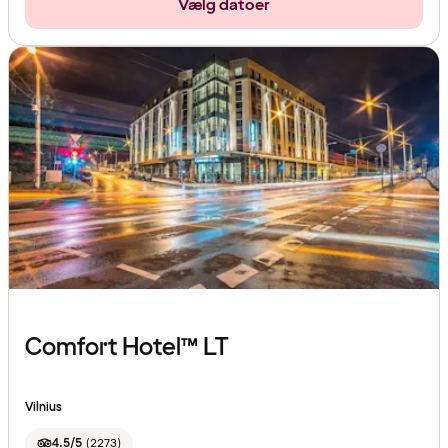
Vælg datoer
Comfort Hotel™ LT
Vilnius
4.5/5
(
2273
)