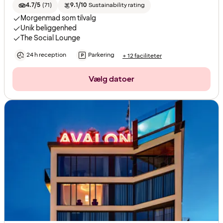
4.7/5
(
71
)
9.1/10
Sustainability rating
Morgenmad som tilvalg
Unik beliggenhed
The Social Lounge
24 h reception
Parkering
+ 12 faciliteter
Vælg datoer