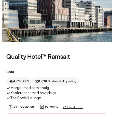
Quality Hotel™ Ramsalt
Bodø
4.7/5
(
427
)
8.7/10
Sustainability rating
Morgenmad som tilvalg
Konferencer med havudsigt
The Social Lounge
24 h reception
Parkering
+ 12 faciliteter