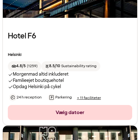
Hotel F6
Helsinki
4.8/5
(
1259
)
8.5/10
Sustainability rating
Morgenmad altid inkluderet
Familieejet boutiquehotel
Opdag Helsinki på cykel
24 h reception
Parkering
+ 11 faciliteter
Vælg datoer