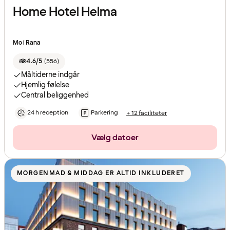
Home Hotel Helma
Mo i Rana
4.6/5
(
556
)
Måltiderne indgår
Hjemlig følelse
Central beliggenhed
24 h reception
Parkering
+ 12 faciliteter
Vælg datoer
MORGENMAD & MIDDAG ER ALTID INKLUDERET