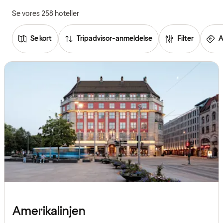
Se vores 258 hoteller
Se kort
Tripadvisor-anmeldelse
Filter
A
Se
listen
over
hoteller
Amerikalinjen