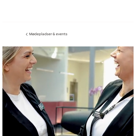
Mødepladser & events
Forrige
side
: