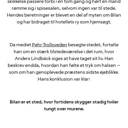
skikkelse passere forbi i en tom gang og hørt en mand
rømme sig i spisesalen, selvom ingen var til stede.
Hendes beretninger er blevet en del af myten om Bilan
og har bidraget til hotellets ry som hjemsøgt.
Da mediet
Pehr Trollsveden
besøgte stedet, fortalte
han om en stærk tilstedeværelse i det rum, hvor
Anders Lindbäck siges at have taget sit liv. Han
beskrev endda, hvordan han følte et tryk om halsen –
som om han genoplevede præstens sidste øjeblikke.
Hans konklusion var klar:
Bilan er et sted, hvor fortidens skygger stadig hviler
tungt over murene.