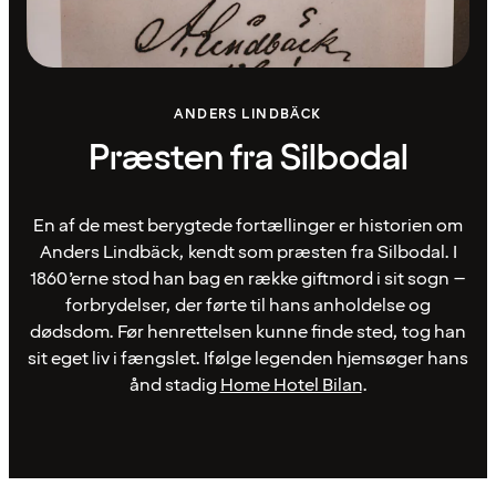
ANDERS LINDBÄCK
Præsten fra Silbodal
En af de mest berygtede fortællinger er historien om
Anders Lindbäck, kendt som præsten fra Silbodal. I
1860’erne stod han bag en række giftmord i sit sogn –
forbrydelser, der førte til hans anholdelse og
dødsdom. Før henrettelsen kunne finde sted, tog han
sit eget liv i fængslet. Ifølge legenden hjemsøger hans
ånd stadig
Home Hotel Bilan
.