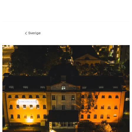
Sverige
Forrige
side
: