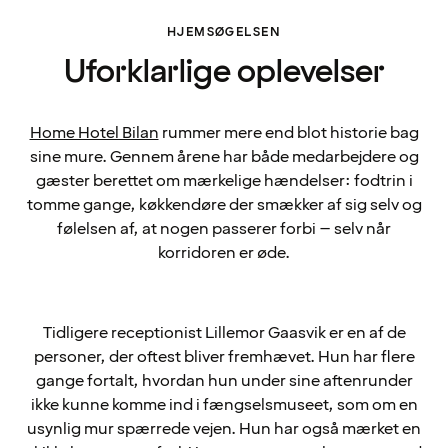
HJEMSØGELSEN
Uforklarlige oplevelser
Home Hotel Bilan
rummer mere end blot historie bag
sine mure. Gennem årene har både medarbejdere og
gæster berettet om mærkelige hændelser: fodtrin i
tomme gange, køkkendøre der smækker af sig selv og
følelsen af, at nogen passerer forbi – selv når
korridoren er øde.
Tidligere receptionist Lillemor Gaasvik er en af de
personer, der oftest bliver fremhævet. Hun har flere
gange fortalt, hvordan hun under sine aftenrunder
ikke kunne komme ind i fængselsmuseet, som om en
usynlig mur spærrede vejen. Hun har også mærket en