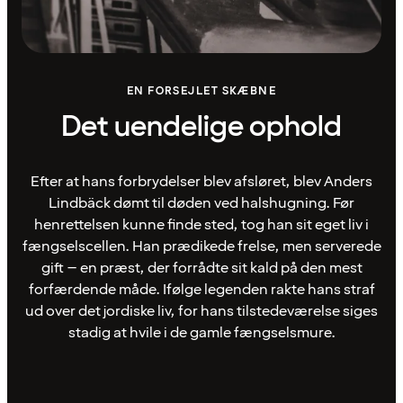
EN FORSEJLET SKÆBNE
Det uendelige ophold
Efter at hans forbrydelser blev afsløret, blev Anders
Lindbäck dømt til døden ved halshugning. Før
henrettelsen kunne finde sted, tog han sit eget liv i
fængselscellen. Han prædikede frelse, men serverede
gift – en præst, der forrådte sit kald på den mest
forfærdende måde. Ifølge legenden rakte hans straf
ud over det jordiske liv, for hans tilstedeværelse siges
stadig at hvile i de gamle fængselsmure.