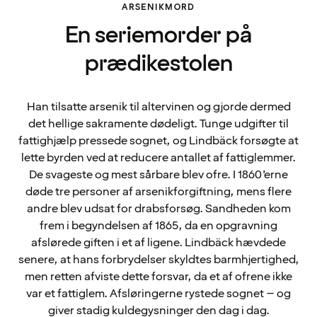
ARSENIKMORD
En seriemorder på
prædikestolen
Han tilsatte arsenik til altervinen og gjorde dermed
det hellige sakramente dødeligt. Tunge udgifter til
fattighjælp pressede sognet, og Lindbäck forsøgte at
lette byrden ved at reducere antallet af fattiglemmer.
De svageste og mest sårbare blev ofre. I 1860’erne
døde tre personer af arsenikforgiftning, mens flere
andre blev udsat for drabsforsøg. Sandheden kom
frem i begyndelsen af 1865, da en opgravning
afslørede giften i et af ligene. Lindbäck hævdede
senere, at hans forbrydelser skyldtes barmhjertighed,
men retten afviste dette forsvar, da et af ofrene ikke
var et fattiglem. Afsløringerne rystede sognet – og
giver stadig kuldegysninger den dag i dag.