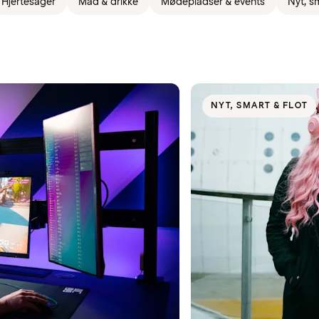
Hjertesager
Mad & drikke
Mødepladser & events
Nyt, sm
NYT, SMART & FLOT