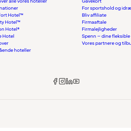
over alle vores hoteller
Gavekort
nationer
For sportshold og idr
ort Hotel™
Bliv affiliate
ty Hotel™
Firmaaftale
on Hotel®
Firmalejligheder
 Hotel
Spenn – dine fleksible
over
Vores partnere og tilb
tående hoteller