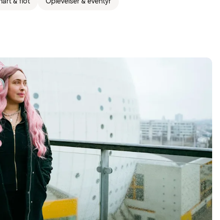
art & flot
Oplevelser & eventyr