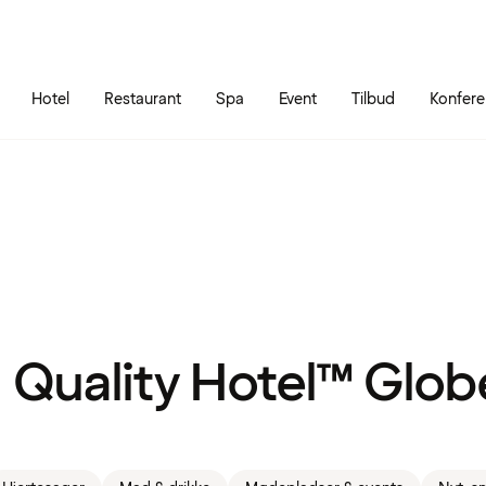
Gå til siden
Åbn hovedmenuen
Hotel
Restaurant
Spa
Event
Tilbud
Konfer
Quality Hotel™ Glob