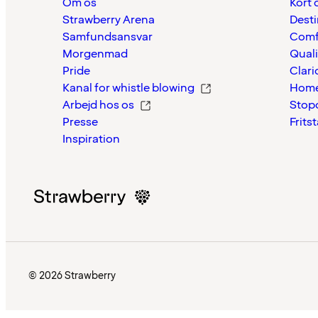
Om os
Kort 
Strawberry Arena
Desti
Samfundsansvar
Comf
Morgenmad
Quali
Pride
Clari
Kanal for whistle blowing
Home
Arbejd hos os
Stop
Presse
Frits
Inspiration
© 2026 Strawberry