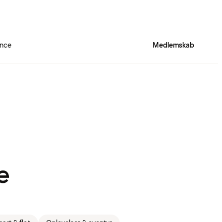
ence
Medlemskab
e