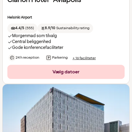
Helsinki Airport
4.4/5
(
555
)
8.9/10
Sustainability rating
Morgenmad som tilvalg
Central beliggenhed
Gode konferencefaciliteter
24 h reception
Parkering
+ 16 faciliteter
Vælg datoer