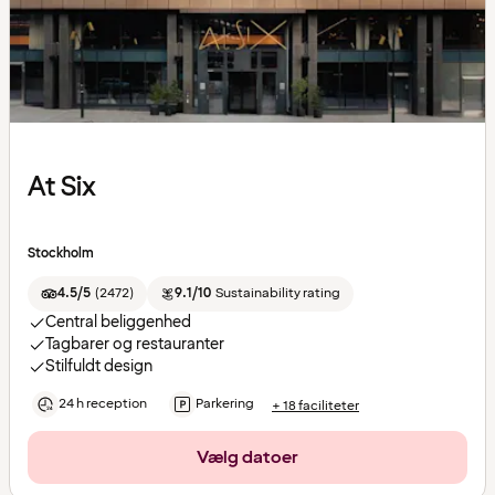
At Six
Stockholm
4.5/5
(
2472
)
9.1/10
Sustainability rating
Central beliggenhed
Tagbarer og restauranter
Stilfuldt design
24 h reception
Parkering
+ 18 faciliteter
Vælg datoer