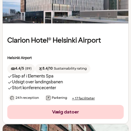
Clarion Hotel® Helsinki Airport
Helsinki Airport
4.4/5
(
89
)
8.4/10
Sustainability rating
Slap af i Elements Spa
Udsigt over landingsbanen
Stort konferencecenter
24 h reception
Parkering
+ 17 faciliteter
Vælg datoer