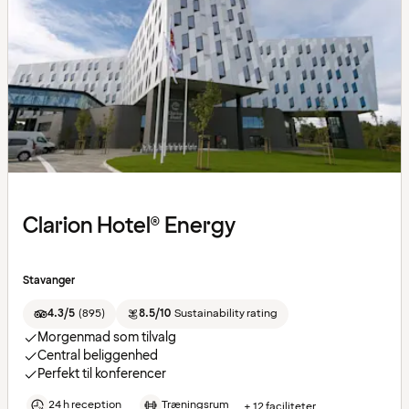
Clarion Hotel® Energy
Stavanger
4.3/5
(
895
)
8.5/10
Sustainability rating
Morgenmad som tilvalg
Central beliggenhed
Perfekt til konferencer
24 h reception
Træningsrum
+ 12 faciliteter