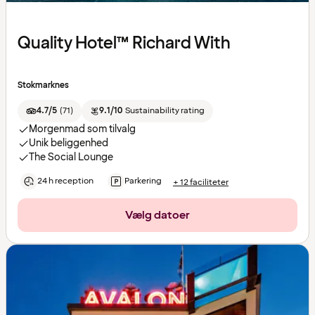
Quality Hotel™ Richard With
Stokmarknes
4.7/5
(
71
)
9.1/10
Sustainability rating
Morgenmad som tilvalg
Unik beliggenhed
The Social Lounge
24 h reception
Parkering
+ 12 faciliteter
Vælg datoer