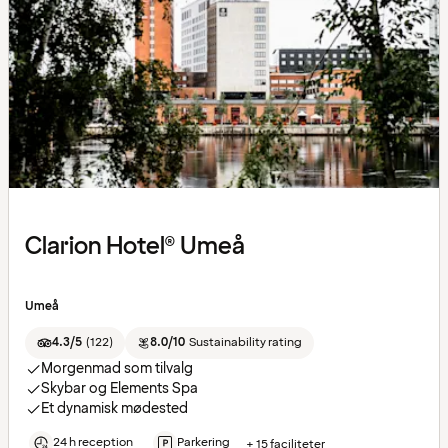
Clarion Hotel® Umeå
Umeå
4.3/5
(
122
)
8.0/10
Sustainability rating
Morgenmad som tilvalg
Skybar og Elements Spa
Et dynamisk mødested
24 h reception
Parkering
+ 15 faciliteter