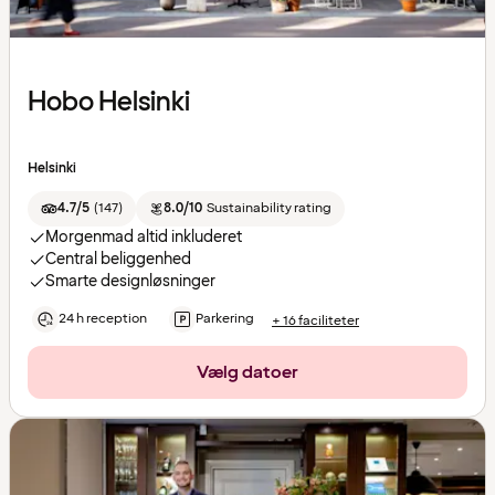
Hobo Helsinki
Helsinki
4.7/5
(
147
)
8.0/10
Sustainability rating
Morgenmad altid inkluderet
Central beliggenhed
Smarte designløsninger
24 h reception
Parkering
+ 16 faciliteter
Vælg datoer