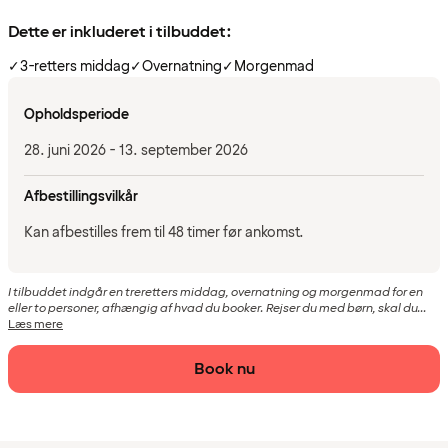
Dette er inkluderet i tilbuddet:
✓
3-retters middag
✓
Overnatning
✓
Morgenmad
Opholdsperiode
28. juni 2026 - 13. september 2026
Afbestillingsvilkår
Kan afbestilles frem til 48 timer før ankomst.
I tilbuddet indgår en treretters middag, overnatning og morgenmad for en
eller to personer, afhængig af hvad du booker. Rejser du med børn, skal du...
Læs mere
Book nu