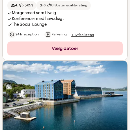
4.7/5
(
427
)
8.7/10
Sustainability rating
Morgenmad som tilvalg
Konferencer med havudsigt
The Social Lounge
24 h reception
Parkering
+ 12 faciliteter
Vælg datoer