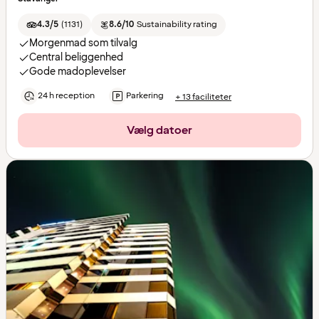
4.3/5
(
1131
)
8.6/10
Sustainability rating
Morgenmad som tilvalg
Central beliggenhed
Gode madoplevelser
24 h reception
Parkering
+ 13 faciliteter
Vælg datoer