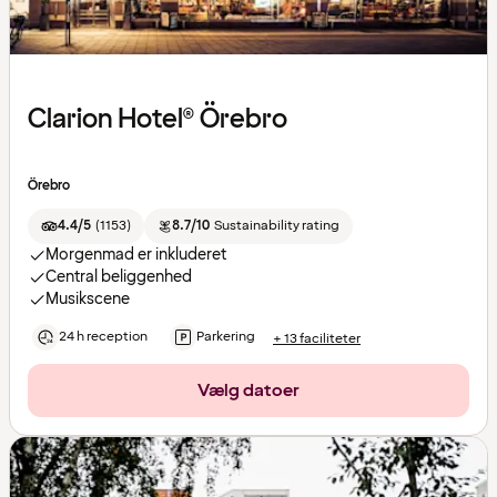
Clarion Hotel® Örebro
Örebro
4.4/5
(
1153
)
8.7/10
Sustainability rating
Morgenmad er inkluderet
Central beliggenhed
Musikscene
24 h reception
Parkering
+ 13 faciliteter
Vælg datoer