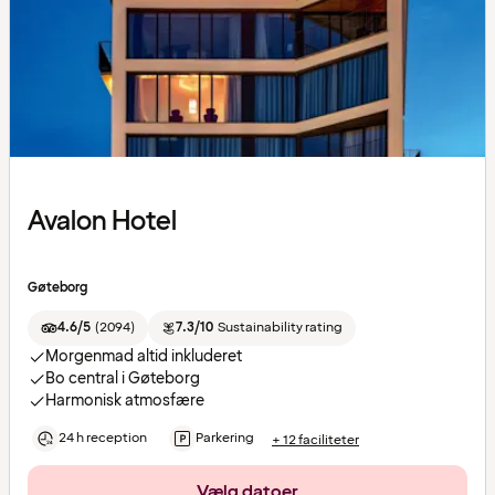
Avalon Hotel
Gøteborg
4.6/5
(
2094
)
7.3/10
Sustainability rating
Morgenmad altid inkluderet
Bo central i Gøteborg
Harmonisk atmosfære
24 h reception
Parkering
+ 12 faciliteter
Vælg datoer