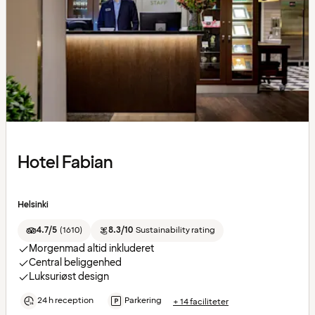
Hotel Fabian
Helsinki
4.7/5
(
1610
)
8.3/10
Sustainability rating
Morgenmad altid inkluderet
Central beliggenhed
Luksuriøst design
24 h reception
Parkering
+ 14 faciliteter