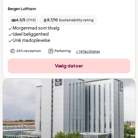
Bergen Lufthavn
4.3/5
(
1113
)
8.7/10
Sustainability rating
Morgenmad som tilvalg
Ideel beliggenhed
Unik madoplevelse
24 h reception
Parkering
+ 14 faciliteter
Vælg datoer