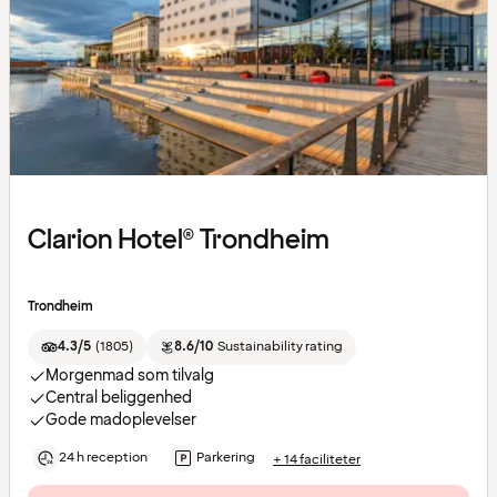
Clarion Hotel® Trondheim
Trondheim
4.3/5
(
1805
)
8.6/10
Sustainability rating
Morgenmad som tilvalg
Central beliggenhed
Gode madoplevelser
24 h reception
Parkering
+ 14 faciliteter