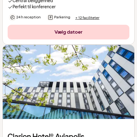
Central beliggenhed
Perfekt til konferencer
24 h reception
Parkering
+ 12 faciliteter
Vælg datoer
Clarion Hotel® Aviapolis