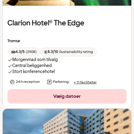
Clarion Hotel® The Edge
Tromsø
4.3/5
(
2908
)
8.3/10
Sustainability rating
Morgenmad som tilvalg
Central beliggenhed
Stort konferencehotel
24 h reception
Parkering
+ 11 faciliteter
Vælg datoer