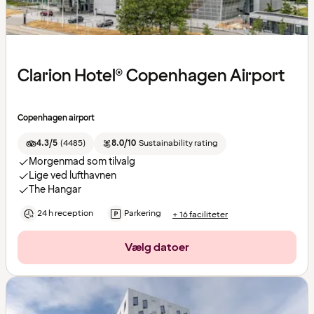
Clarion Hotel® Copenhagen Airport
Copenhagen airport
4.3/5
(
4485
)
8.0/10
Sustainability rating
Morgenmad som tilvalg
Lige ved lufthavnen
The Hangar
24 h reception
Parkering
+ 16 faciliteter
Vælg datoer