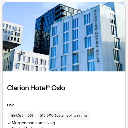
Clarion Hotel® Oslo
Oslo
4.5/5
(
465
)
8.5/10
Sustainability rating
Morgenmad som tilvalg