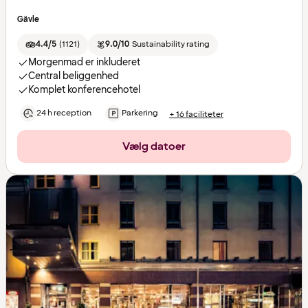
Gävle
4.4/5
(
1121
)
9.0/10
Sustainability rating
Morgenmad er inkluderet
Central beliggenhed
Komplet konferencehotel
24 h reception
Parkering
+ 16 faciliteter
Vælg datoer