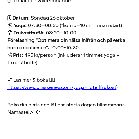
god mat och välbefinnande.
🗓
Datum:
Söndag 26 oktober
🕉
Yoga:
07:30–08:30 (*kom 5–10 min innan start)
🥐
Frukostbuffé:
08:30–10:00
Föreläsning “Optimera din hälsa inifrån och påverka
hormonbalansen”:
10:00-10:30.
💰
Pris:
495 kr/person (inkluderar 1 timmes yoga +
frukostbuffé)
🔗 Läs mer & boka 👉🏽
https://www.brasseriex.com/yoga-hotellfrukost)
Boka din plats och låt oss starta dagen tillsammans.
Namaste! 🙏💛