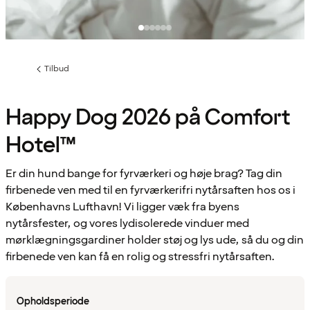
Tilbud
Forrige
side
:
Happy Dog 2026 på Comfort
Hotel™
Er din hund bange for fyrværkeri og høje brag? Tag din
firbenede ven med til en fyrværkerifri nytårsaften hos os i
Københavns Lufthavn! Vi ligger væk fra byens
nytårsfester, og vores lydisolerede vinduer med
mørklægningsgardiner holder støj og lys ude, så du og din
firbenede ven kan få en rolig og stressfri nytårsaften.
Opholdsperiode