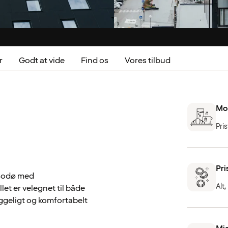
r
Godt at vide
Find os
Vores tilbud
Mo
Pri
Pri
 Bodø med
Alt,
et er velegnet til både
ggeligt og komfortabelt