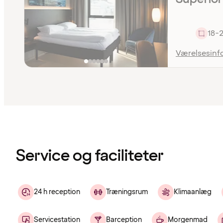
18-
Værelsesinf
Indholdet
er
indlæst
Service og faciliteter
24 h reception
Træningsrum
Klimaanlæg
Servicestation
Barception
Morgenmad