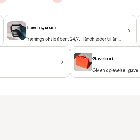
Træningsrum
Træningslokale åbent 24/7, Håndklæder til låns,
Træningsmaskiner, Konditionsmaskiner, Frie
vægte
Gavekort
Giv en oplevelse i gave