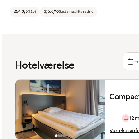
4.3
/5
(
126
)
6.6
/10
Sustainability rating
Fr
Hotelværelse
Compact
12 m
Værelsesinf