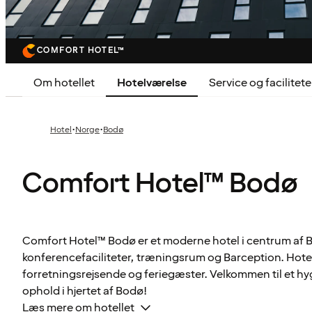
COMFORT HOTEL™
Om hotellet
Hotelværelse
Service og facilitete
·
·
Hotel
Norge
Bodø
Comfort Hotel™ Bodø
Comfort Hotel™ Bodø er et moderne hotel i centrum af
konferencefaciliteter, træningsrum og Barception. Hotell
forretningsrejsende og feriegæster. Velkommen til et hy
ophold i hjertet af Bodø!
Læs mere om hotellet