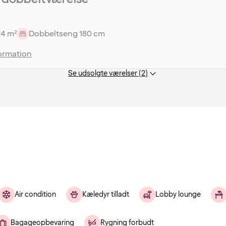
24 m²
Dobbeltseng 180 cm
ormation
Se udsolgte værelser (2)
Air condition
Kæledyr tilladt
Lobby lounge
Bagageopbevaring
Rygning forbudt