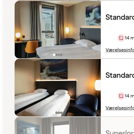
Standar
14 m
Værelsesinf
Standard
14 m
Værelsesinf
Superior