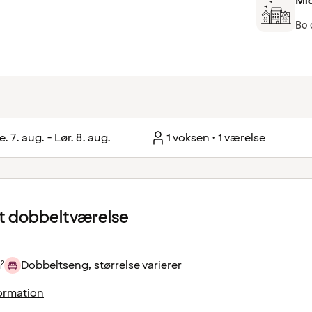
Mid
Bo 
e. 7. aug. - Lør. 8. aug.
1 voksen • 1 værelse
 dobbeltværelse
²
Dobbeltseng, størrelse varierer
ormation