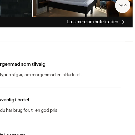
5
/
36
Læs mere om hotelkæden
rgenmad som tilvalg
stypen afgør, om morgenmad er inkluderet.
svenligt hotel
 du har brug for, til en god pris