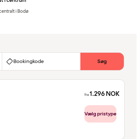
t i centrum
centralt i Bodø
Bookingkode
Søg
1.296
NOK
fra
Vælg pristype