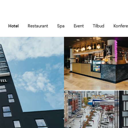
Gå til siden
Åbn hovedmenuen
Hotel
Restaurant
Spa
Event
Tilbud
Konfer