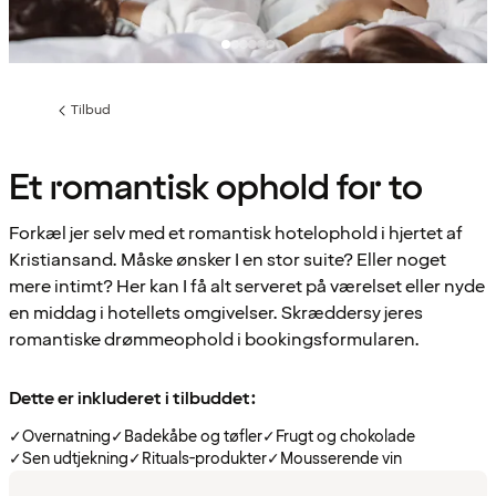
Tilbud
Forrige
side
:
Et romantisk ophold for to
Forkæl jer selv med et romantisk hotelophold i hjertet af
Kristiansand. Måske ønsker I en stor suite? Eller noget
mere intimt? Her kan I få alt serveret på værelset eller nyde
en middag i hotellets omgivelser. Skræddersy jeres
romantiske drømmeophold i bookingsformularen.
Dette er inkluderet i tilbuddet:
✓
Overnatning
✓
Badekåbe og tøfler
✓
Frugt og chokolade
✓
Sen udtjekning
✓
Rituals-produkter
✓
Mousserende vin