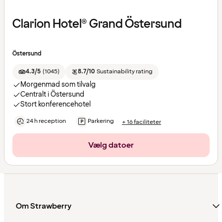
Clarion Hotel® Grand Östersund
Östersund
4.3/5
(
1045
)
8.7/10
Sustainability rating
Morgenmad som tilvalg
Centralt i Östersund
Stort konferencehotel
24 h reception
Parkering
+ 16 faciliteter
Vælg datoer
Om Strawberry