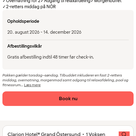
✓
Overnatning for 2
✓
Adgang til relaxafdeling
✓
Morgenbuffet
✓
2-retters middag på NÒR
Opholdsperiode
20. august 2026 - 14. december 2026
Afbestillingsvilkår
Gratis afbestilling indtil 48 timer før check-in.
Pakken gælder torsdag–søndag. Tilbuddet inkluderer en fast 2-retters
middag, overnatning, morgenmad samt adgang til relaxafdeling, pool og
fitnessrum...
Læs mere
Book nu
Clarion Hotel® Grand Östersund • 1 Voksen