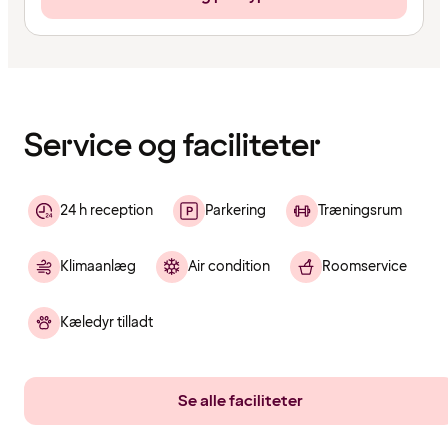
Indholdet
er
indlæst
Service og faciliteter
24 h reception
Parkering
Træningsrum
Klimaanlæg
Air condition
Roomservice
Kæledyr tilladt
Se alle faciliteter