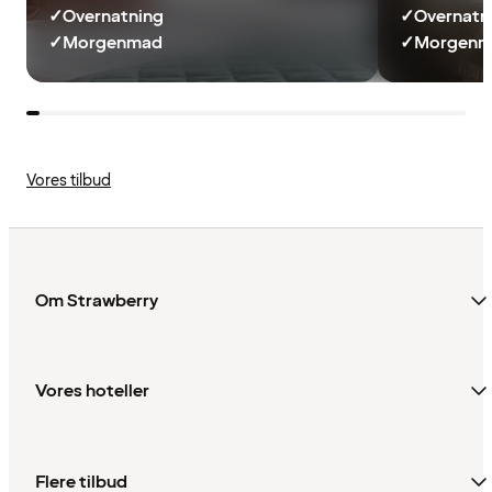
✓
Overnatning
✓
Overnatn
✓
Morgenmad
✓
Morgenma
Vores tilbud
Om Strawberry
Vores hoteller
Flere tilbud