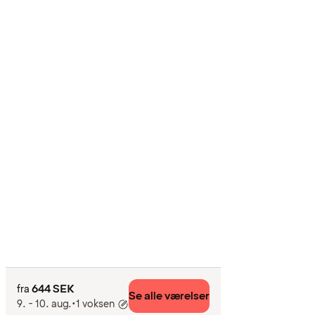
644 SEK
fra
Se alle værelser
9. - 10. aug.
•
1 voksen