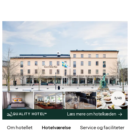
5
/
48
Læs mere om hotelkæden
QUALITY HOTEL™
Om hotellet
Hotelværelse
Service og faciliteter