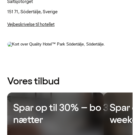
Saltsjötorget
151 71, Södertälje, Sverige
Vejbeskrivelse til hotellet
Vores tilbud
Spar op til 30% – bo 3
Spar 
nætter
week