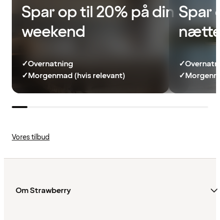
Spar op til 20% på din
Spar 
weekend
nætte
✓
Overnatning
✓
Overnatn
✓
Morgenmad (hvis relevant)
✓
Morgenma
Vores tilbud
Om Strawberry