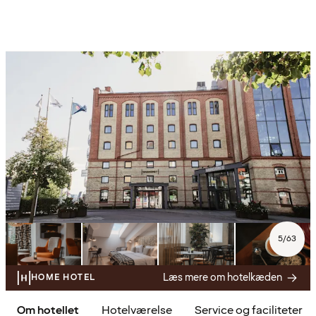
5
/
63
Læs mere om hotelkæden
HOME HOTEL
Om hotellet
Hotelværelse
Service og faciliteter