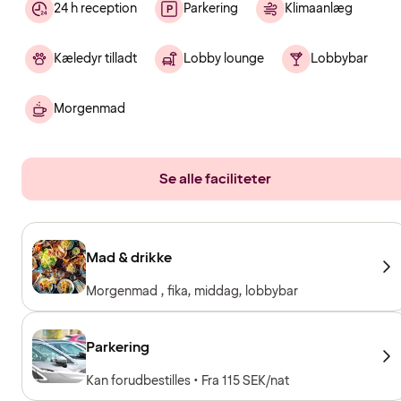
24 h reception
Parkering
Klimaanlæg
Kæledyr tilladt
Lobby lounge
Lobbybar
Morgenmad
Se alle faciliteter
Mad & drikke
Morgenmad , fika, middag, lobbybar
Parkering
Kan forudbestilles • Fra 115 SEK/nat