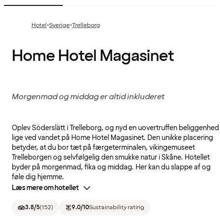
·
·
Hotel
Sverige
Trelleborg
Home Hotel Magasinet
Morgenmad og middag er altid inkluderet
Oplev Söderslätt i Trelleborg, og nyd en uovertruffen beliggenhed
lige ved vandet på Home Hotel Magasinet. Den unikke placering
betyder, at du bor tæt på færgeterminalen, vikingemuseet
Trelleborgen og selvfølgelig den smukke natur i Skåne. Hotellet
byder på morgenmad, fika og middag. Her kan du slappe af og
føle dig hjemme.
Læs mere om hotellet
3.8
/5
(
152
)
9.0
/10
Sustainability rating