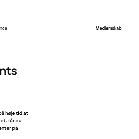
ence
Medlemskab
ents
å høje tid at
et, får du
enter på