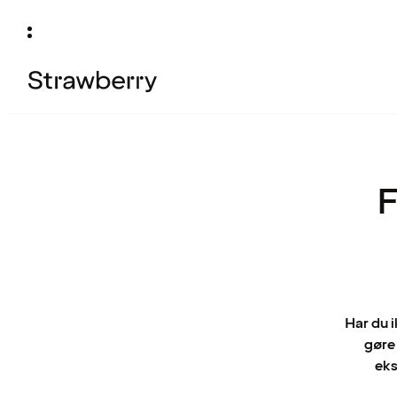
F
Har du 
gøre
eks