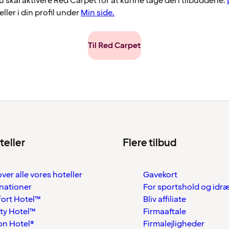
u skal aktivere Red Carpet for at kunne tage del i tilbuddene.
eller i din profil under
Min side.
Til Red Carpet
teller
Flere tilbud
over alle vores hoteller
Gavekort
nationer
For sportshold og idr
ort Hotel™
Bliv affiliate
ty Hotel™
Firmaaftale
on Hotel®
Firmalejligheder