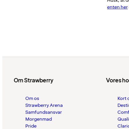
Husk, at d
enten her
Om Strawberry
Vores ho
Om os
Kort 
Strawberry Arena
Desti
Samfundsansvar
Comf
Morgenmad
Quali
Pride
Clari