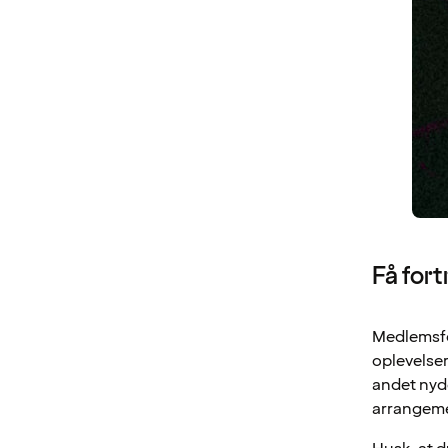
Få fort
Medlemsfo
oplevelse
andet nyde
arrangeme