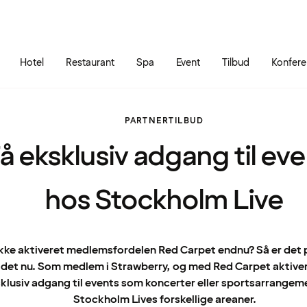
Gå til siden
Åbn hovedmenuen
Hotel
Restaurant
Spa
Event
Tilbud
Konfer
PARTNERTILBUD
å eksklusiv adgang til ev
hos Stockholm Live
ikke aktiveret medlemsfordelen Red Carpet endnu? Så er det p
 det nu. Som medlem i Strawberry, og med Red Carpet aktiver
klusiv adgang til events som koncerter eller sportsarrangem
Stockholm Lives forskellige areaner.