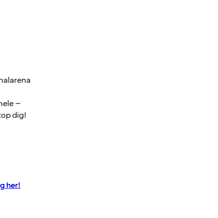
onalarena
hele –
top dig!
g her!