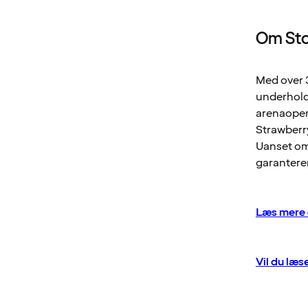
Om Sto
Med over 3
underhold
arenaoper
Strawberry
Uanset om 
garanterer
Læs mere 
Vil du læs