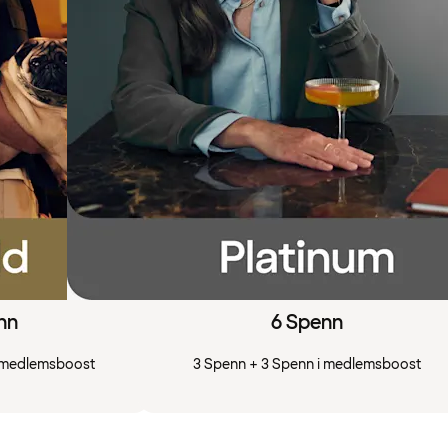
nn
6 Spenn
i medlemsboost
3 Spenn + 3 Spenn i medlemsboost