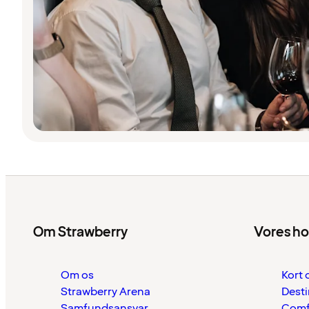
Om Strawberry
Vores ho
Om os
Kort 
Strawberry Arena
Desti
Samfundsansvar
Comf