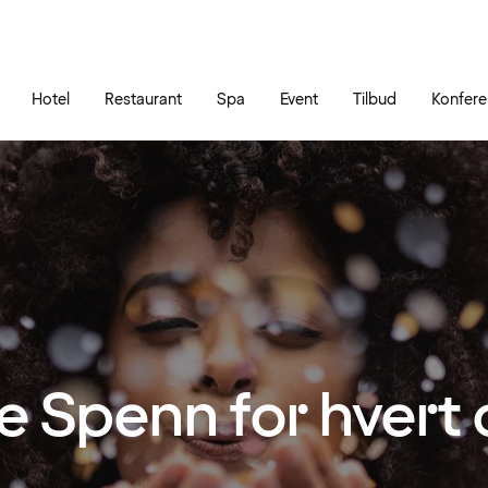
Gå til siden
Åbn hovedmenuen
Hotel
Restaurant
Spa
Event
Tilbud
Konfer
re Spenn for hvert