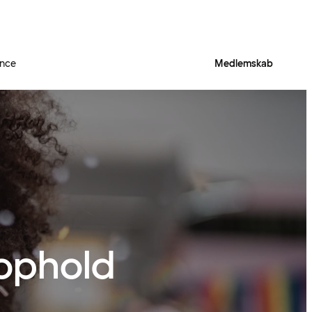
ence
Medlemskab
 ophold