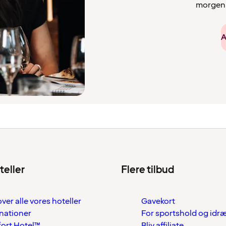
morgenm
A
teller
Flere tilbud
over alle vores hoteller
Gavekort
nationer
For sportshold og idr
ort Hotel™
Bliv affiliate