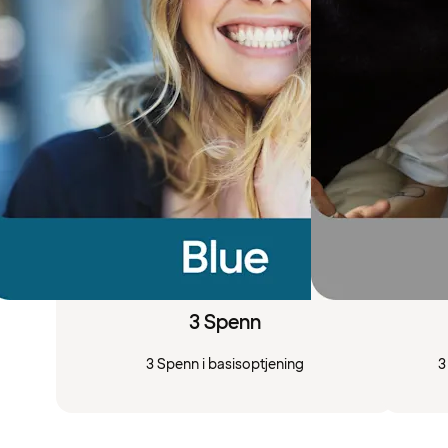
3 Spenn
3 Spenn i basisoptjening
3