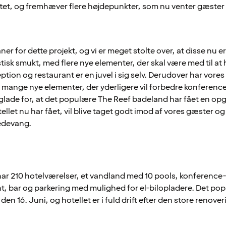
uttet, og fremhæver flere højdepunkter, som nu venter gæst
er for dette projekt, og vi er meget stolte over, at disse nu er
astisk smukt, med flere nye elementer, der skal være med til 
ption og restaurant er en juvel i sig selv. Derudover har vores
 og mange nye elementer, der yderligere vil forbedre konferenc
glade for, at det populære The Reef badeland har fået en opg
otellet nu har fået, vil blive taget godt imod af vores gæster og 
redevang.
har 210 hotelværelser, et vandland med 10 pools, konference- 
nt, bar og parkering med mulighed for el-bilopladere. Det po
n 16. Juni, og hotellet er i fuld drift efter den store renover