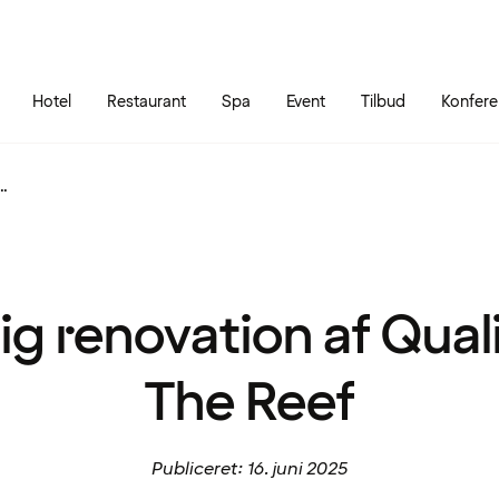
Gå til siden
Åbn hovedmenuen
Hotel
Restaurant
Spa
Event
Tilbud
Konfer
..
ig renovation af Qual
The Reef
Publiceret: 16. juni 2025