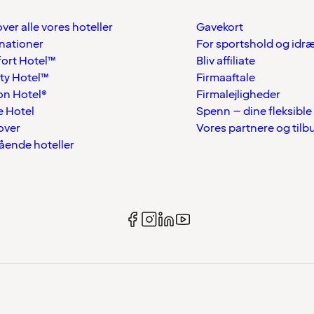
over alle vores hoteller
Gavekort
nationer
For sportshold og idr
ort Hotel™
Bliv affiliate
ty Hotel™
Firmaaftale
on Hotel®
Firmalejligheder
 Hotel
Spenn – dine fleksible
over
Vores partnere og tilb
tående hoteller