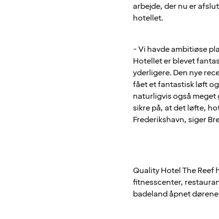
arbejde, der nu er afsl
hotellet.
- Vi havde ambitiøse plan
Hotellet er blevet fant
yderligere. Den nye rece
fået et fantastisk løft
naturligvis også meget 
sikre på, at det løfte, h
Frederikshavn, siger B
Quality Hotel The Reef 
fitnesscenter, restaura
badeland åpnet dørene de