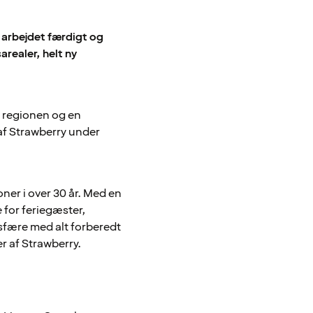
 arbejdet færdigt og
realer, helt ny
 i regionen og en
 af Strawberry under
ner i over 30 år. Med en
 for feriegæster,
osfære med alt forberedt
er af Strawberry.