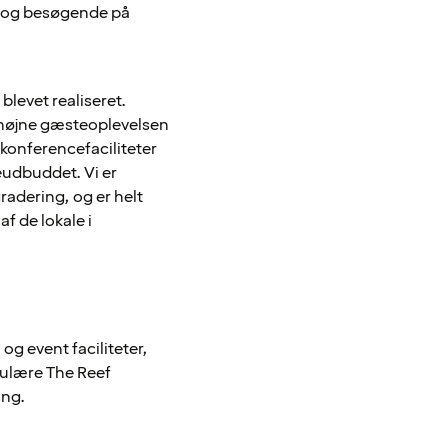
er og besøgende på
 blevet realiseret.
at højne gæsteoplevelsen
 konferencefaciliteter
eudbuddet. Vi er
radering, og er helt
af de lokale i
og event faciliteter,
pulære The Reef
ing.