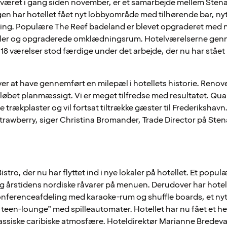
været i gang siden november, er et samarbejde mellem Stena
en har hotellet fået nyt lobbyområde med tilhørende bar, n
ling. Populære The Reef badeland er blevet opgraderet med n
bler og opgraderede omklædningsrum. Hotelværelserne genn
18 værelser stod færdige under det arbejde, der nu har stået 
over at have gennemført en milepæl i hotellets historie. Renov
øbet planmæssigt. Vi er meget tilfredse med resultatet. Qual
trækplaster og vil fortsat tiltrække gæster til Frederikshavn. V
awberry, siger Christina Bromander, Trade Director på Sten
Bistro, der nu har flyttet ind i nye lokaler på hotellet. Et pop
g årstidens nordiske råvarer på menuen. Derudover har hotell
onferenceafdeling med karaoke-rum og shuffle boards, et nyt
“teen-lounge” med spilleautomater. Hotellet har nu fået et he
assiske caribiske atmosfære. Hoteldirektør Marianne Bredeva