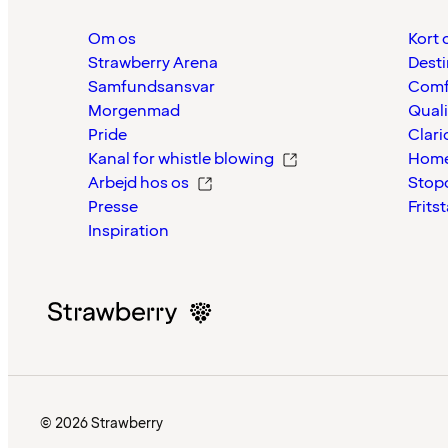
Om os
Kort 
Strawberry Arena
Desti
Samfundsansvar
Comf
Morgenmad
Quali
Pride
Clari
Kanal for whistle blowing
Home
Arbejd hos os
Stop
Presse
Frits
Inspiration
© 2026 Strawberry