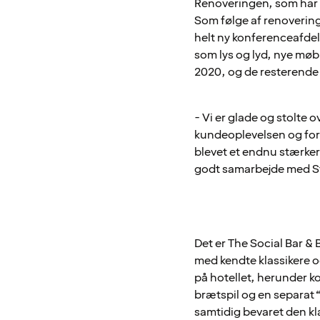
Renoveringen, som har 
Som følge af renovering
helt ny konferenceafde
som lys og lyd, nye mø
2020, og de resterende 
- Vi er glade og stolte 
kundeoplevelsen og forl
blevet et endnu stærkere 
godt samarbejde med Str
Det er The Social Bar & 
med kendte klassikere o
på hotellet, herunder k
brætspil og en separat 
samtidig bevaret den kl