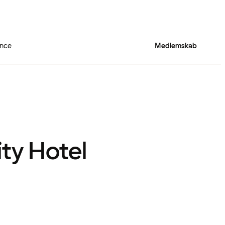
ence
Medlemskab
ity Hotel