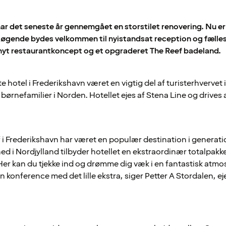
har det seneste år gennemgået en storstilet renovering. Nu er
øgende bydes velkommen til nyistandsat reception og fællesa
nyt restaurantkoncept og et opgraderet The Reef badeland.
e hotel i Frederikshavn været en vigtig del af turisterhvervet
r børnefamilier i Norden. Hotellet ejes af Stena Line og drives
 i Frederikshavn har været en populær destination i generatio
d i Nordjylland tilbyder hotellet en ekstraordinær totalpakke
 Her kan du tjekke ind og drømme dig væk i en fantastisk atm
 en konference med det lille ekstra, siger Petter A Stordalen, ej