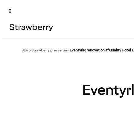
Start
•
Strawberry presserum
•
Eventyrlig renovation af Quality Hotel T.
Forrige
side
:
Eventyrl