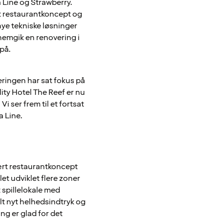
 Line og Strawberry.
yt restaurantkoncept og
ye tekniske løsninger
emgik en renovering i
på.
eringen har sat fokus på
ity Hotel The Reef er nu
i ser frem til et fortsat
a Line.
ulært restaurantkoncept
et udviklet flere zoner
 spillelokale med
lt nyt helhedsindtryk og
ng er glad for det