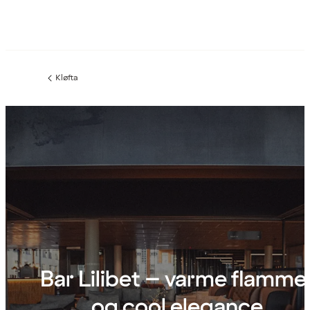
Kløfta
Forrige
side
:
Bar Lilibet – varme flamme
og cool elegance