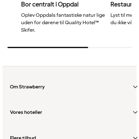
Bor centralt i Oppdal
Restauran
Oplev Oppdals fantastiske natur lige
Lyst til mer
uden for dørene til Quality Hotel™
du ikke vil gå
Skifer.
Om Strawberry
Vores hoteller
Flere tilbud