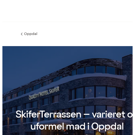
Oppdal
Forrige
side
:
SkiferTerrassen – varieret o
uformel mad i Oppdal