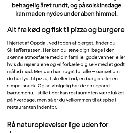
behagelig året rundt, og på solskinsdage
kan maden nydes under åben himmel.
Alt fra kød og fisk til pizza og burgere
I hjertet af Oppdal, ved foden af ​bjerget, finder du
SkiferTerrassen. Her kan du læne dig tilbage i den
skønne atmosfære med din familie, gode venner, eller
hvis du rejser alene og vil forkæle dig selv med et godt
måltid mad. Menuen har noget for alle – uanset om
du har lyst til pizza, fisk eller kød, en burger eller en
simpel snack. Og selvfølgelig har de en separat
børnemenu. I stille tider kan restauranten være lukket
på hverdage, men så er du velkommen til at spise i
restauranten indenfor.
Rå naturoplevelser lige uden for