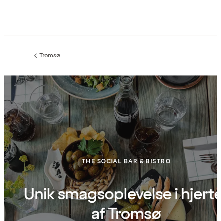
Tromsø
Forrige
side
:
THE SOCIAL BAR & BISTRO
Unik smagsoplevelse i hjert
af Tromsø