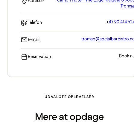
Clarion Hotel® The Edge, Kaigata 6 900
Adresse
Troms
+47 90 414 62
Telefon
tromso@socialbarbistro.n
E-mail
Book n
Reservation
UDVALGTE OPLEVELSER
Mere at opdage