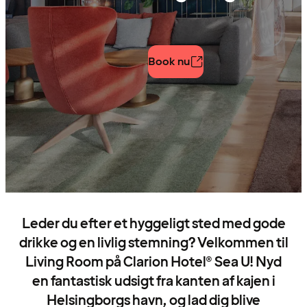
Book nu
Leder du efter et hyggeligt sted med gode
drikke og en livlig stemning? Velkommen til
Living Room på Clarion Hotel® Sea U! Nyd
en fantastisk udsigt fra kanten af kajen i
Helsingborgs havn, og lad dig blive