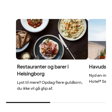
Restauranter og barer i
Havudsigt 
Helsingborg
Nyd en magis
Hotel® Sea U
Lyst til mere? Opdag flere guldkorn,
du ikke vil gå glip af.