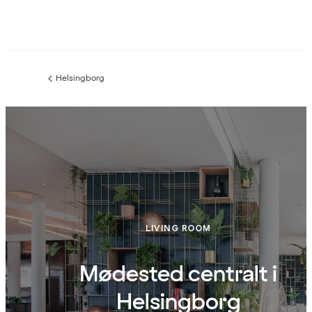
Helsingborg
Forrige
side
:
LIVING ROOM
Mødested centralt i
Helsingborg