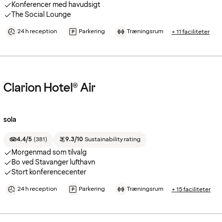
Konferencer med havudsigt
The Social Lounge
24 h reception
Parkering
Træningsrum
+ 11 faciliteter
Clarion Hotel® Air
sola
4.4/5
(
381
)
9.3/10
Sustainability rating
Morgenmad som tilvalg
Bo ved Stavanger lufthavn
Stort konferencecenter
24 h reception
Parkering
Træningsrum
+ 15 faciliteter