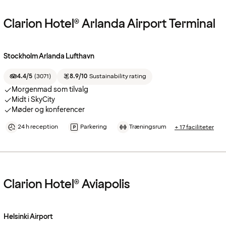
Clarion Hotel® Arlanda Airport Terminal
Stockholm Arlanda Lufthavn
4.4/5
(
3071
)
8.9/10
Sustainability rating
Morgenmad som tilvalg
Midt i SkyCity
Møder og konferencer
24 h reception
Parkering
Træningsrum
+ 17 faciliteter
Clarion Hotel® Aviapolis
Helsinki Airport