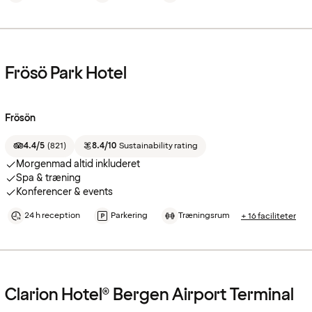
Frösö Park Hotel
Frösön
4.4/5
(
821
)
8.4/10
Sustainability rating
Morgenmad altid inkluderet
Spa & træning
Konferencer & events
24 h reception
Parkering
Træningsrum
+ 16 faciliteter
Clarion Hotel® Bergen Airport Terminal