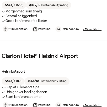
4.4/5
(
555
)
8.9/10
Sustainability rating
Morgenmad som tilvalg
Central beliggenhed
Gode konferencefaciliteter
24 h reception
Parkering
Træningsrum
+ 15 faciliteter
Clarion Hotel® Helsinki Airport
Helsinki Airport
4.4/5
(
89
)
8.4/10
Sustainability rating
Slap af i Elements Spa
Udsigt over landingsbanen
Stort konferencecenter
24 h reception
Parkering
Træningsrum
+ 16 faciliteter