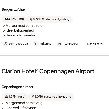
Bergen Lufthavn
4.3/5
(
1113
)
8.7/10
Sustainability rating
Morgenmad som tilvalg
Ideel beliggenhed
Unik madoplevelse
24 h reception
Parkering
Træningsrum
+ 13 faciliteter
Clarion Hotel® Copenhagen Airport
Copenhagen airport
4.3/5
(
4485
)
8.0/10
Sustainability rating
Morgenmad som tilvalg
Lige ved lufthavnen