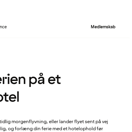
ence
Medlemskab
erien på et
otel
dlig morgenflyvning, eller lander flyet sent på vej
ig, og forlæng din ferie med et hotelophold før