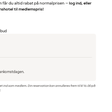
em får du altid rabat på normalprisen –
log ind, eller
nshotel til medlemspris!
lbud
på ankomstdagen.
et ind som medlem. Din reservation kan annulleres frem til kl 16.00 på
e