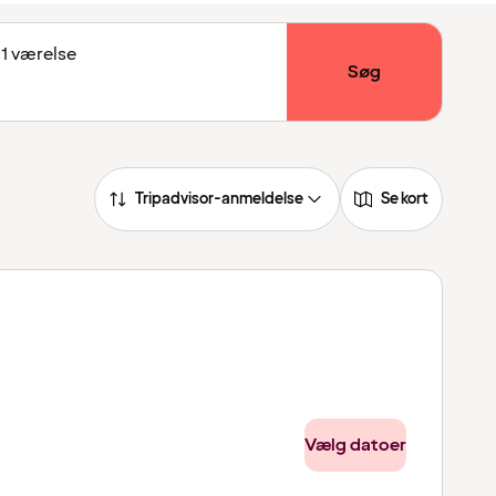
 1 værelse
Søg
Tripadvisor-anmeldelse
Se kort
Vælg datoer