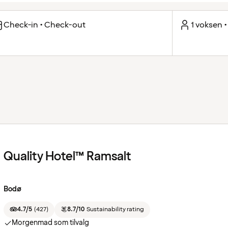
Check-in • Check-out
1 voksen •
Quality Hotel™ Ramsalt
Bodø
4.7/5
(
427
)
8.7/10
Sustainability rating
Morgenmad som tilvalg