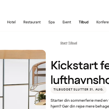
Gå til siden
Åbn hovedmenuen
Hotel
Restaurant
Spa
Event
Tilbud
Konfer
Kickstart
ferien på et
Start
•
Tilbud
Forrige
lufthavnshotel
side
:
Kickstart f
lufthavnsh
TILBUDDET SLUTTER 31. AUG.
Starter din sommerferie med en ti
hjem? Gør din rejse mere behagel