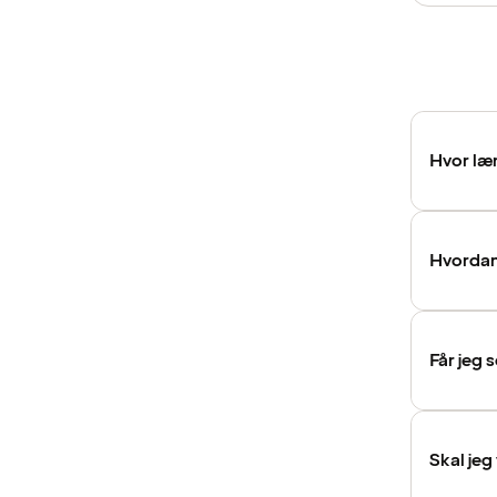
Hvor læn
Hvordan 
Får jeg 
Skal jeg