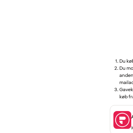
Du kø
Du mod
anden
mailad
Gaveko
køb f