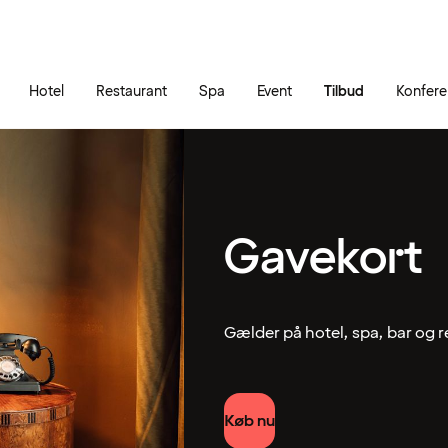
Gå til siden
Åbn hovedmenuen
Hotel
Restaurant
Spa
Event
Tilbud
Konfer
Gavekort
Gælder på hotel, spa, bar og 
Køb nu