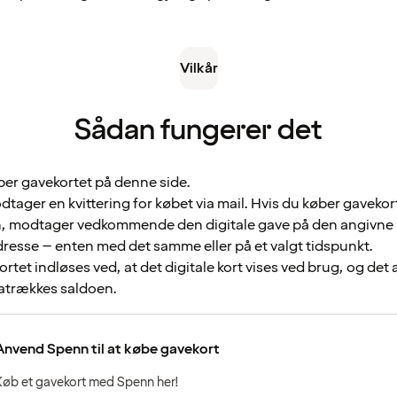
Vilkår
Sådan fungerer det
ber gavekortet på denne side.
tager en kvittering for købet via mail. Hvis du køber gavekort
, modtager vedkommende den digitale gave på den angivne
resse – enten med det samme eller på et valgt tidspunkt.
rtet indløses ved, at det digitale kort vises ved brug, og det 
ratrækkes saldoen.
Anvend Spenn til at købe gavekort
Køb et gavekort med Spenn her!