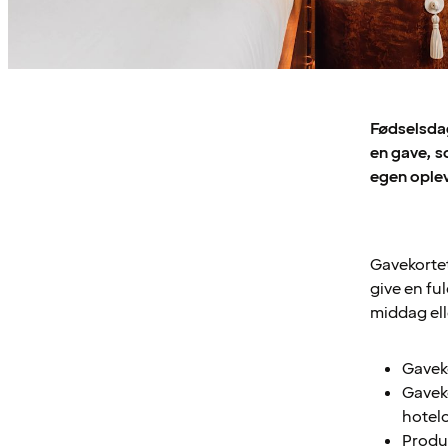
Fødselsdag
en gave, s
egen ople
Gavekortet
give en fu
middag ell
Gaveko
Gaveko
hotelo
Produk