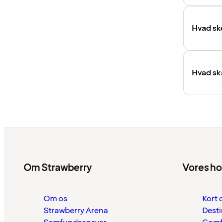
Hvad ske
Hvad ska
Om Strawberry
Vores ho
Om os
Kort 
Strawberry Arena
Desti