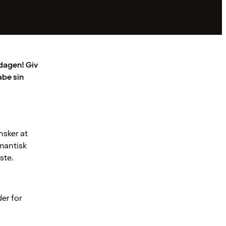
dagen! Giv
abe sin
nsker at
mantisk
ste.
der for