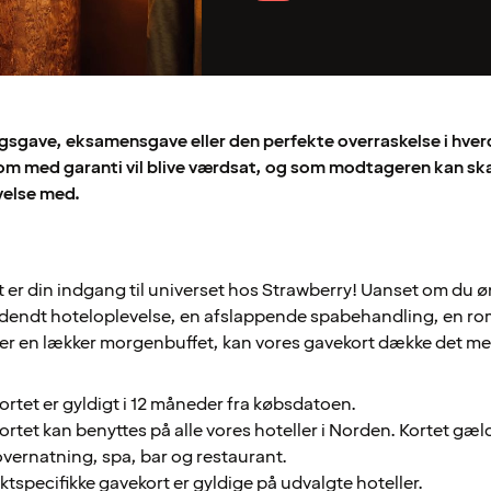
sgave, eksamensgave eller den perfekte overraskelse i hver
om med garanti vil blive værdsat, og som modtageren kan sk
velse med.
 er din indgang til universet hos Strawberry! Uanset om du ø
ldendt hoteloplevelse, en afslappende spabehandling, en ro
er en lækker morgenbuffet, kan vores gavekort dække det me
rtet er gyldigt i 12 måneder fra købsdatoen.
rtet kan benyttes på alle vores hoteller i Norden. Kortet gæl
vernatning, spa, bar og restaurant.
tspecifikke gavekort er gyldige på udvalgte hoteller.