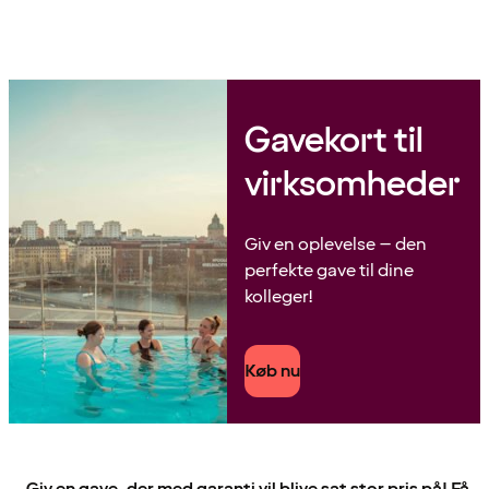
Gavekort til
virksomheder
Giv en oplevelse – den
perfekte gave til dine
kolleger!
Køb nu
Giv en gave, der med garanti vil blive sat stor pris på! Få