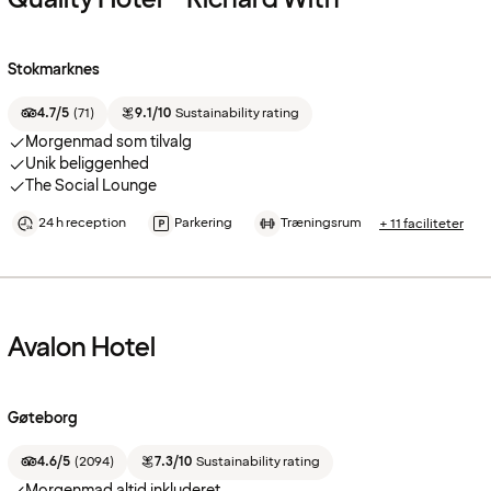
Stokmarknes
4.7/5
(
71
)
9.1/10
Sustainability rating
Morgenmad som tilvalg
Unik beliggenhed
The Social Lounge
24 h reception
Parkering
Træningsrum
+ 11 faciliteter
Avalon Hotel
Gøteborg
4.6/5
(
2094
)
7.3/10
Sustainability rating
Morgenmad altid inkluderet