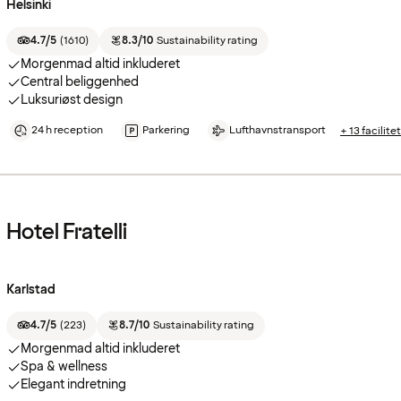
Helsinki
4.7/5
(
1610
)
8.3/10
Sustainability rating
Morgenmad altid inkluderet
Central beliggenhed
Luksuriøst design
24 h reception
Parkering
Lufthavnstransport
+ 13 facilite
Hotel Fratelli
Karlstad
4.7/5
(
223
)
8.7/10
Sustainability rating
Morgenmad altid inkluderet
Spa & wellness
Elegant indretning