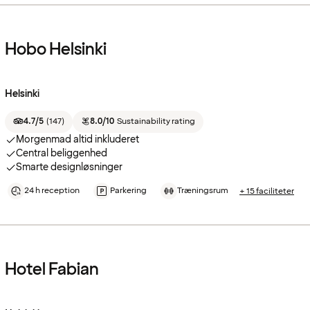
Hobo Helsinki
Helsinki
4.7/5
(
147
)
8.0/10
Sustainability rating
Morgenmad altid inkluderet
Central beliggenhed
Smarte designløsninger
24 h reception
Parkering
Træningsrum
+ 15 faciliteter
Hotel Fabian