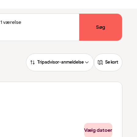
 1 værelse
Søg
Tripadvisor-anmeldelse
Se kort
Vælg datoer