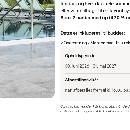
tirsdag, og hver dag hele sommer
eller vend tilbage til en favoritby 
Book 2 nætter med op til 20 % r
Dette er inkluderet i tilbuddet:
✓
Overnatning
✓
Morgenmad (hvis rel
Opholdsperiode
30. juni 2026 - 31. maj 2027
Afbestillingsvilkår
Kan afbestilles frem til kl. 16.00 
Op til to børn under 9 år bor gratis, når d
antal værelser og kan ikke kombineres...
Læ