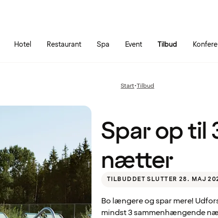
Gå til siden
Åbn hovedmenuen
Hotel
Restaurant
Spa
Event
Tilbud
Konfer
Spar
op til
30% –
Start
•
Tilbud
Forrige
bo 3
side
nætter
:
Quality Hotel™ Richard With, Stokmarknes
Spar op til
nætter
TILBUDDET SLUTTER 28. MAJ 20
Bo længere og spar mere! Udfors
mindst 3 sammenhængende nætte