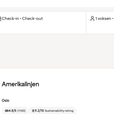
Check-in • Check-out
1 voksen •
Amerikalinjen
Oslo
4.8/5
(
1100
)
9.2/10
Sustainability rating