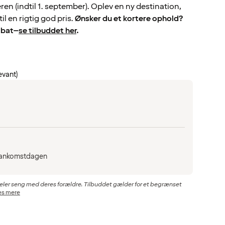
en (indtil 1. september). Oplev en ny destination,
til en rigtig god pris.
Ønsker du et kortere ophold?
abat–
se tilbuddet her
.
evant)
på ankomstdagen
e deler seng med deres forældre. Tilbuddet gælder for et begrænset
s mere