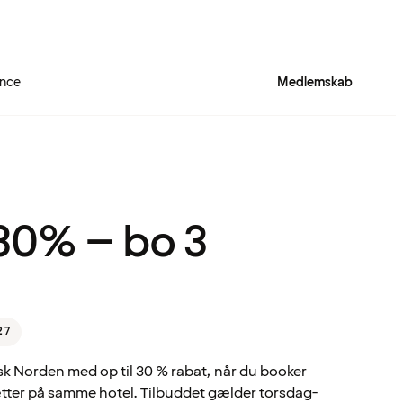
ence
Medlemskab
Quality Hotel™ Rich
 30% – bo 3
27
k Norden med op til 30 % rabat, når du booker
r på samme hotel. Tilbuddet gælder torsdag-