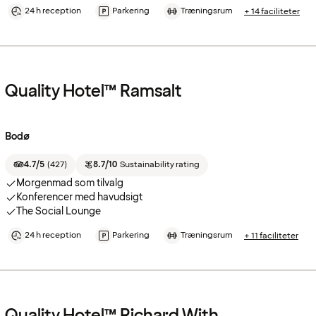
24 h reception
Parkering
Træningsrum
+ 14 faciliteter
Quality Hotel™ Ramsalt
Bodø
4.7/5
(
427
)
8.7/10
Sustainability rating
Morgenmad som tilvalg
Konferencer med havudsigt
The Social Lounge
24 h reception
Parkering
Træningsrum
+ 11 faciliteter
Quality Hotel™ Richard With