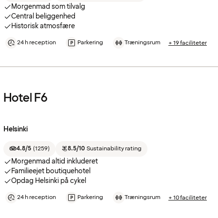
Morgenmad som tilvalg
Central beliggenhed
Historisk atmosfære
24 h reception
Parkering
Træningsrum
+ 19 faciliteter
Hotel F6
Helsinki
4.8/5
(
1259
)
8.5/10
Sustainability rating
Morgenmad altid inkluderet
Familieejet boutiquehotel
Opdag Helsinki på cykel
24 h reception
Parkering
Træningsrum
+ 10 faciliteter