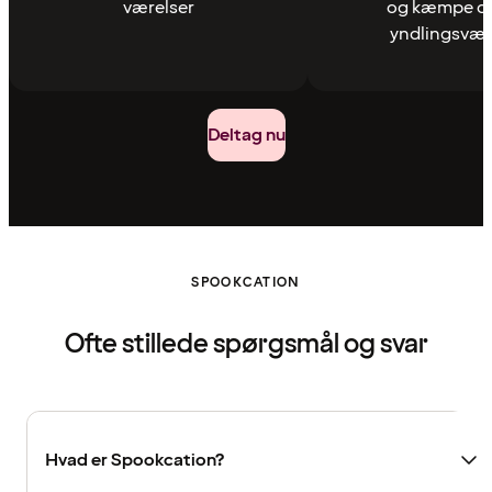
værelser
og kæmpe om
yndlingsvær
Deltag nu
SPOOKCATION
Ofte stillede spørgsmål og svar
Hvad er Spookcation?