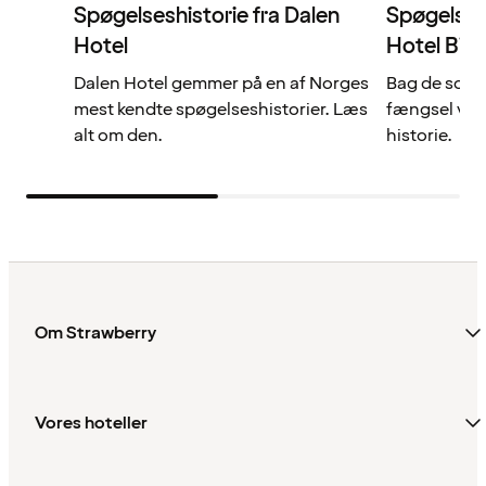
Spøgelseshistorie fra Dalen
Spøgelses
Hotel
Hotel Bila
Dalen Hotel gemmer på en af Norges
Bag de solid
mest kendte spøgelseshistorier. Læs
fængsel ven
alt om den.
historie.
Om Strawberry
Vores hoteller