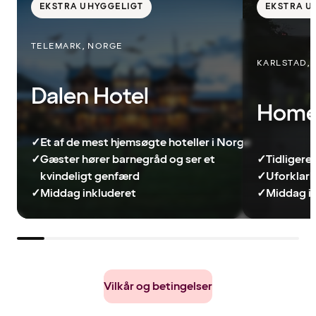
EKSTRA UHYGGELIGT
EKSTRA U
TELEMARK, NORGE
KARLSTAD, 
Dalen Hotel
Home 
✓
Et af de mest hjemsøgte hoteller i Norge
✓
Gæster hører barnegråd og ser et
✓
Tidligere
kvindeligt genfærd
✓
Uforklarl
✓
Middag inkluderet
✓
Middag i
Vilkår og betingelser