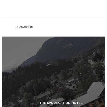
Anycation
Forrige
side
:
THE SPOOKCATION HOTEL