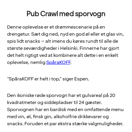
Pub Crawl med sporvogn
Denne oplevelse er et drømmescenarie på en
drengetur. Sæt dig ned, nyd en god øl eller et glas vin,
spis lidt snacks – alt imens du køres rundt til alle de
største seværdigheder i Helsinki. Finnerne har gjort
det helt rigtigt ved at kombinere alt dette i en enkelt
oplevelse, nemlig
SpåraKOFF
.
"SpåraKOFF er helt i top," siger Espen.
Den ikoniske røde sporvogn har et gulvareal på 20
kvadratmeter og siddepladser til 24 gæster.
Sporvognen har en bardisk med en omfattende menu
med vin, øl, finsk gin, alkoholfrie drikkevarer og
snacks. Foruden et par ekstra stærke valgmuligheder.