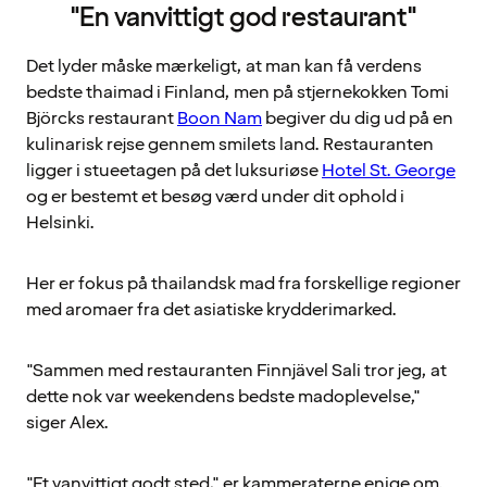
"En vanvittigt god restaurant"
Det lyder måske mærkeligt, at man kan få verdens
bedste thaimad i Finland, men på stjernekokken Tomi
Björcks restaurant
Boon Nam
begiver du dig ud på en
kulinarisk rejse gennem smilets land. Restauranten
ligger i stueetagen på det luksuriøse
Hotel St. George
og er bestemt et besøg værd under dit ophold i
Helsinki.
Her er fokus på thailandsk mad fra forskellige regioner
med aromaer fra det asiatiske krydderimarked.
"Sammen med restauranten Finnjävel Sali tror jeg, at
dette nok var weekendens bedste madoplevelse,"
siger Alex.
"Et vanvittigt godt sted," er kammeraterne enige om.