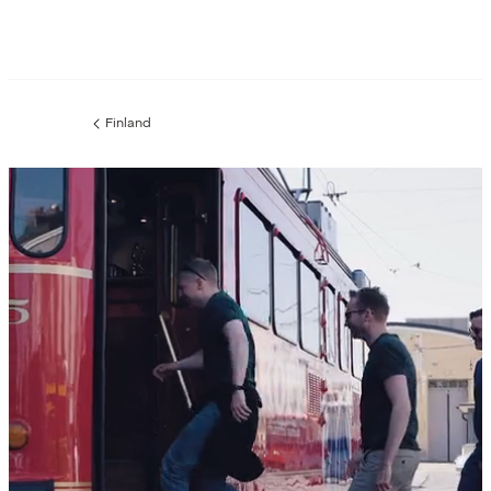
Finland
Forrige
side
: