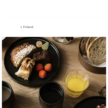
Finland
Forrige
side
: