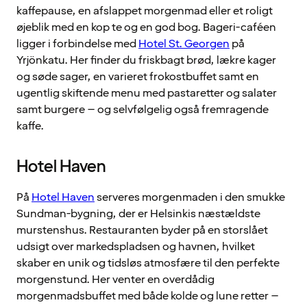
kaffepause, en afslappet morgenmad eller et roligt
øjeblik med en kop te og en god bog. Bageri-caféen
ligger i forbindelse med
Hotel St. Georgen
på
Yrjönkatu. Her finder du friskbagt brød, lækre kager
og søde sager, en varieret frokostbuffet samt en
ugentlig skiftende menu med pastaretter og salater
samt burgere – og selvfølgelig også fremragende
kaffe.
Hotel Haven
På
Hotel Haven
serveres morgenmaden i den smukke
Sundman-bygning, der er Helsinkis næstældste
murstenshus. Restauranten byder på en storslået
udsigt over markedspladsen og havnen, hvilket
skaber en unik og tidsløs atmosfære til den perfekte
morgenstund. Her venter en overdådig
morgenmadsbuffet med både kolde og lune retter –