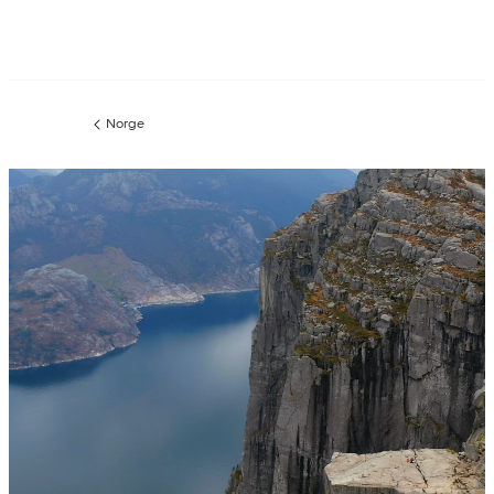
Norge
Forrige
side
: