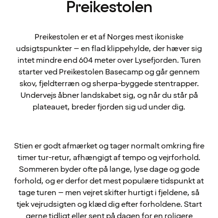
Preikestolen
Preikestolen er et af Norges mest ikoniske
udsigtspunkter – en flad klippehylde, der hæver sig
intet mindre end 604 meter over Lysefjorden. Turen
starter ved Preikestolen Basecamp og går gennem
skov, fjeldterræn og sherpa-byggede stentrapper.
Undervejs åbner landskabet sig, og når du står på
plateauet, breder fjorden sig ud under dig.
Stien er godt afmærket og tager normalt omkring fire
timer tur-retur, afhængigt af tempo og vejrforhold.
Sommeren byder ofte på lange, lyse dage og gode
forhold, og er derfor det mest populære tidspunkt at
tage turen – men vejret skifter hurtigt i fjeldene, så
tjek vejrudsigten og klæd dig efter forholdene. Start
gerne tidligt eller sent på dagen for en roligere