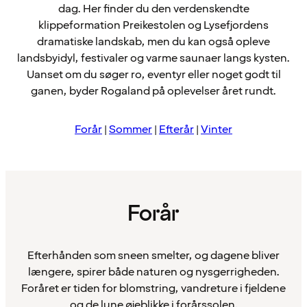
dag. Her finder du den verdenskendte
klippeformation Preikestolen og Lysefjordens
dramatiske landskab, men du kan også opleve
landsbyidyl, festivaler og varme saunaer langs kysten.
Uanset om du søger ro, eventyr eller noget godt til
ganen, byder Rogaland på oplevelser året rundt.
Forår
|
Sommer
|
Efterår
|
Vinter
Forår
Efterhånden som sneen smelter, og dagene bliver
længere, spirer både naturen og nysgerrigheden.
Foråret er tiden for blomstring, vandreture i fjeldene
og de lune øjeblikke i forårssolen.