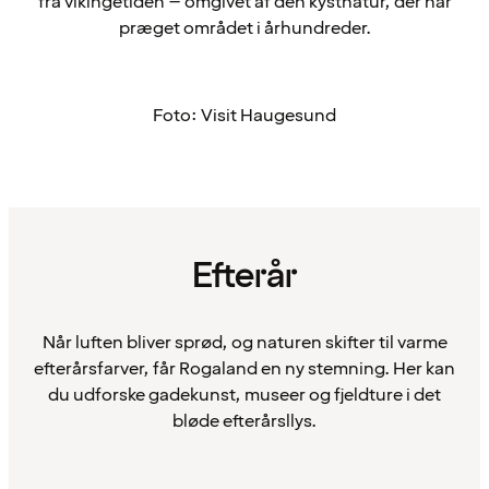
fra vikingetiden – omgivet af den kystnatur, der har
præget området i århundreder.
Foto: Visit Haugesund
Efterår
Når luften bliver sprød, og naturen skifter til varme
efterårsfarver, får Rogaland en ny stemning. Her kan
du udforske gadekunst, museer og fjeldture i det
bløde efterårsllys.