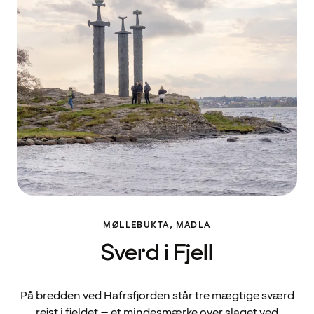
MØLLEBUKTA, MADLA
Sverd i Fjell
På bredden ved Hafrsfjorden står tre mægtige sværd
rejst i fjeldet – et mindesmærke over slaget ved