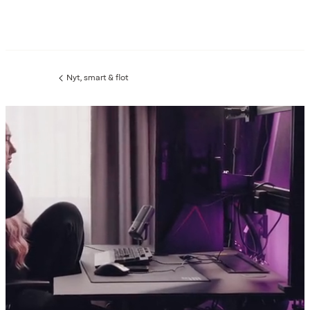
Nyt, smart & flot
Forrige
side
: