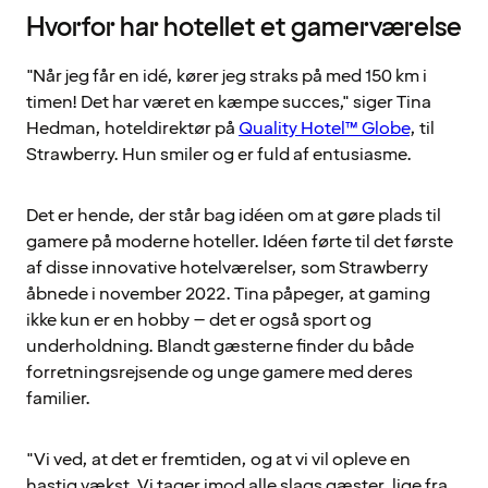
Hvorfor har hotellet et gamerværelse
"Når jeg får en idé, kører jeg straks på med 150 km i
timen! Det har været en kæmpe succes," siger Tina
Hedman, hoteldirektør på
Quality Hotel™ Globe
, til
Strawberry. Hun smiler og er fuld af entusiasme.
Det er hende, der står bag idéen om at gøre plads til
gamere på moderne hoteller. Idéen førte til det første
af disse innovative hotelværelser, som Strawberry
åbnede i november 2022. Tina påpeger, at gaming
ikke kun er en hobby – det er også sport og
underholdning. Blandt gæsterne finder du både
forretningsrejsende og unge gamere med deres
familier.
"Vi ved, at det er fremtiden, og at vi vil opleve en
hastig vækst. Vi tager imod alle slags gæster, lige fra