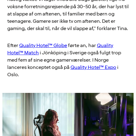
voksne forretningsrejsende på 30-50 år, der har lyst til
at slappe af om aftenen, til familier med børn og
teenagere. Gamere ser ikke tv om aftenen. Det er
gaming, der skal til, når de vil slappe af," forklarer Tina.
Efter
Quality Hotel™ Globe
førte an, har
Quality
Hotel™ Match
i Jönköping i Sverige også fulgt trop
med fem af sine egne gamerværelser. I Norge
lanceres konceptet også på
Quality Hotel™ Expo
i
Oslo.