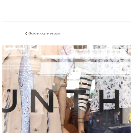
Guider og rejsetips
Forrige
side
: