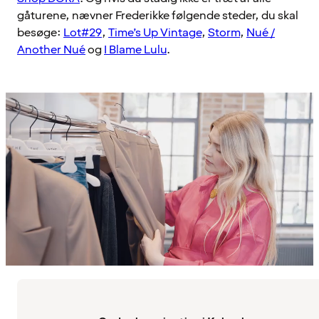
gåturene, nævner Frederikke følgende steder, du skal
besøge:
Lot#29
,
Time’s Up Vintage
,
Storm
,
Nué /
Another Nué
og
I Blame Lulu
.