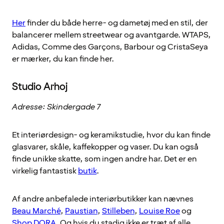
Her
finder du både herre- og dametøj med en stil, der
balancerer mellem streetwear og avantgarde. WTAPS,
Adidas, Comme des Garçons, Barbour og CristaSeya
er mærker, du kan finde her.
Studio Arhoj
Adresse: Skindergade 7
Et interiørdesign- og keramikstudie, hvor du kan finde
glasvarer, skåle, kaffekopper og vaser. Du kan også
finde unikke skatte, som ingen andre har. Det er en
virkelig fantastisk
butik
.
Af andre anbefalede interiørbutikker kan nævnes
Beau Marché
,
Paustian
,
Stilleben
,
Louise Roe
og
Shop DORA
. Og hvis du stadig ikke er træt af alle