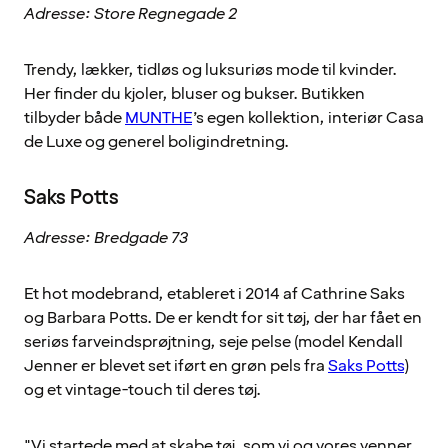
Adresse: Store Regnegade 2
Trendy, lækker, tidløs og luksuriøs mode til kvinder.
Her finder du kjoler, bluser og bukser. Butikken
tilbyder både
MUNTHE
’s egen kollektion, interiør Casa
de Luxe og generel boligindretning.
Saks Potts
Adresse: Bredgade 73
Et hot modebrand, etableret i 2014 af Cathrine Saks
og Barbara Potts. De er kendt for sit tøj, der har fået en
seriøs farveindsprøjtning, seje pelse (model Kendall
Jenner er blevet set iført en grøn pels fra
Saks Potts
)
og et vintage-touch til deres tøj.
"Vi startede med at skabe tøj, som vi og vores venner