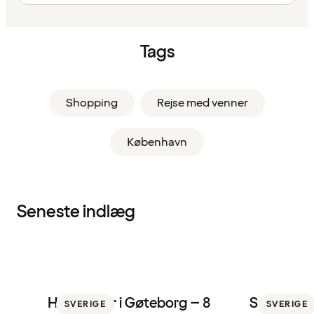
Tags
Shopping
Rejse med venner
København
Seneste indlæg
Hotelbarer i Gøteborg – 8
Sne i Sveri
SVERIGE
SVERIGE