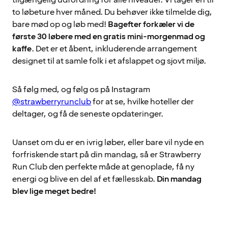
tilgængelig udfordring for alle niveauer. Vi tager én til
to løbeture hver måned. Du behøver ikke tilmelde dig,
bare mød op og løb med!
Bagefter forkæler vi de
første 30 løbere med en gratis mini-morgenmad og
kaffe
. Det er et åbent, inkluderende arrangement
designet til at samle folk i et afslappet og sjovt miljø.
Så følg med, og følg os på Instagram
@strawberryrunclub
for at se, hvilke hoteller der
deltager, og få de seneste opdateringer.
Uanset om du er en ivrig løber, eller bare vil nyde en
forfriskende start på din mandag, så er Strawberry
Run Club den perfekte måde at genoplade, få ny
energi og blive en del af et fællesskab.
Din mandag
blev lige meget bedre!