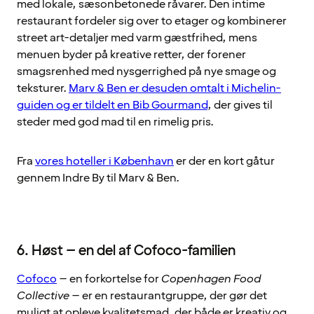
med lokale, sæsonbetonede råvarer. Den intime
restaurant fordeler sig over to etager og kombinerer
street art-detaljer med varm gæstfrihed, mens
menuen byder på kreative retter, der forener
smagsrenhed med nysgerrighed på nye smage og
teksturer.
Marv & Ben er desuden omtalt i Michelin-
guiden og er tildelt en Bib Gourmand
, der gives til
steder med god mad til en rimelig pris.
Fra
vores hoteller i København
er der en kort gåtur
gennem Indre By til Marv & Ben.
6. Høst – en del af Cofoco-familien
Cofoco
– en forkortelse for
Copenhagen Food
Collective
– er en restaurantgruppe, der gør det
muligt at opleve kvalitetsmad, der både er kreativ og