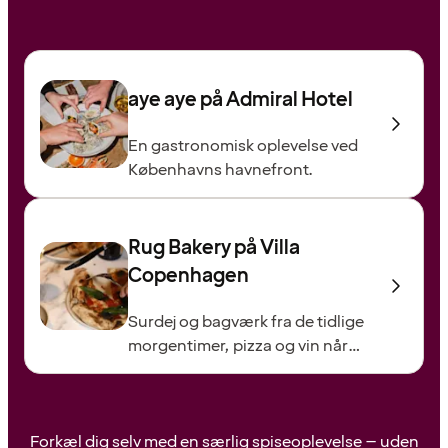
aye aye på Admiral Hotel
En gastronomisk oplevelse ved
Københavns havnefront.
Rug Bakery på Villa
Copenhagen
Surdej og bagværk fra de tidlige
morgentimer, pizza og vin når
aftenen falder på.
Forkæl dig selv med en særlig spiseoplevelse – uden