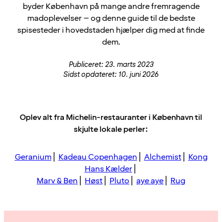
byder København på mange andre fremragende
madoplevelser – og denne guide til de bedste
spisesteder i hovedstaden hjælper dig med at finde
dem.
Publiceret: 23. marts 2023
Sidst opdateret: 10. juni 2026
Oplev alt fra Michelin-restauranter i København til
skjulte lokale perler:
Geranium
⎜
Kadeau Copenhagen
⎜
Alchemist
⎜
Kong
Hans Kælder
⎜
Marv & Ben
⎜
Høst
⎜
Pluto
⎜
aye aye
⎜
Rug