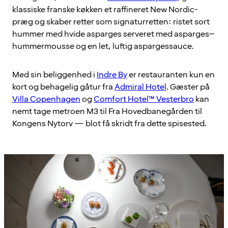
klassiske franske køkken et raffineret New Nordic-
præg og skaber retter som signaturretten: ristet sort
hummer med hvide asparges serveret med asparges–
hummermousse og en let, luftig aspargessauce.
Med sin beliggenhed i
Indre By
er restauranten kun en
kort og behagelig gåtur fra
Admiral Hotel
. Gæster på
Villa Copenhagen
og
Comfort Hotel™ Vesterbro
kan
nemt tage metroen M3 til Fra Hovedbanegården til
Kongens Nytorv — blot få skridt fra dette spisested.