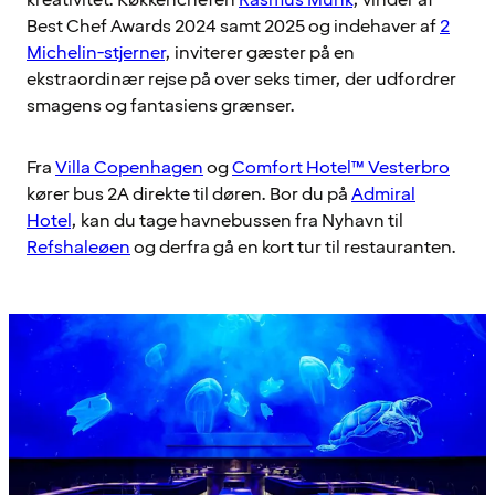
kreativitet. Køkkenchefen
Rasmus Munk
, vinder af
Best Chef Awards 2024 samt 2025 og indehaver af
2
Michelin-stjerner
, inviterer gæster på en
ekstraordinær rejse på over seks timer, der udfordrer
smagens og fantasiens grænser.
Fra
Villa Copenhagen
og
Comfort Hotel™ Vesterbro
kører bus 2A direkte til døren. Bor du på
Admiral
Hotel
, kan du tage havnebussen fra Nyhavn til
Refshaleøen
og derfra gå en kort tur til restauranten.