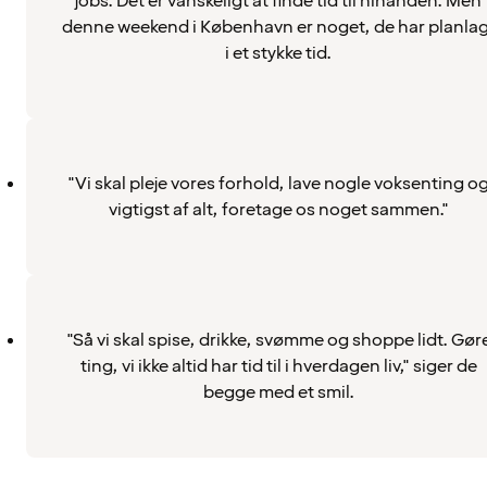
jobs. Det er vanskeligt at finde tid til hinanden. Men
denne weekend i København er noget, de har planlag
i et stykke tid.
"Vi skal pleje vores forhold, lave nogle voksenting o
vigtigst af alt, foretage os noget sammen."
"Så vi skal spise, drikke, svømme og shoppe lidt. Gør
ting, vi ikke altid har tid til i hverdagen liv," siger de
begge med et smil.