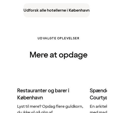
Udforsk alle hotellerne i København
UDVALGTE OPLEVELSER
Mere at opdage
Restauranter og barer i
Spændende
København
Courtyard
Lyst til mere? Opdag flere guldkorn,
En arkitekto
du ikke vil gå glip af.
med mad og d