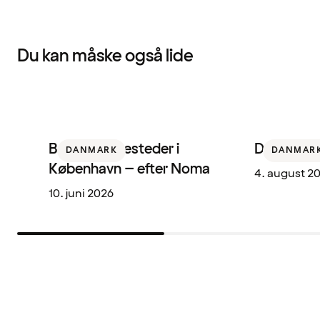
Du kan måske også lide
Bedste spisesteder i
De bedste
DANMARK
DANMAR
København – efter Noma
4. august 2
10. juni 2026