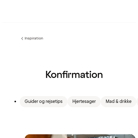
Inspiration
Forrige
side
:
Konfirmation
Guider og rejsetips
Hjertesager
Mad & drikke