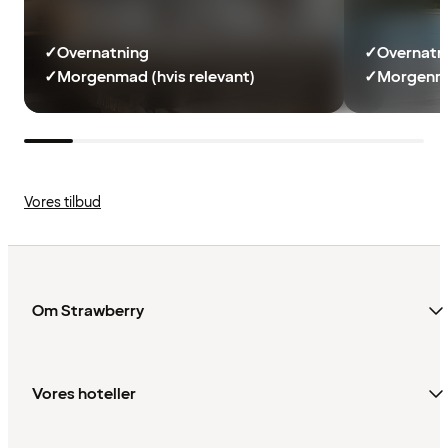
✓
Overnatning
✓
Overnatn
✓
Morgenmad (hvis relevant)
✓
Morgenma
Vores tilbud
Om Strawberry
Vores hoteller