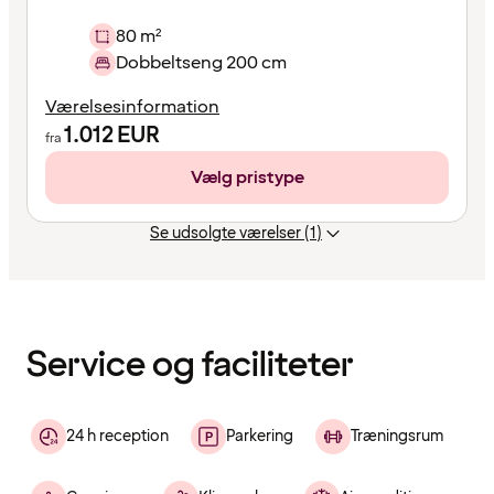
80 m²
Dobbeltseng 200 cm
Værelsesinformation
1.012
EUR
fra
Vælg pristype
Se udsolgte værelser (1)
Indholdet
er
indlæst
Service og faciliteter
24 h reception
Parkering
Træningsrum