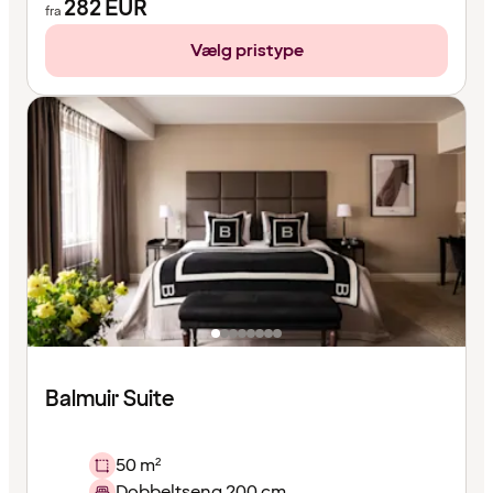
282
EUR
fra
Vælg pristype
Balmuir Suite
50 m²
Dobbeltseng 200 cm