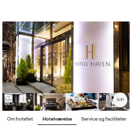
5
/
31
Om hotellet
Hotelværelse
Service og faciliteter