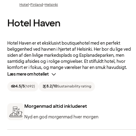
·
·
Hotel
Finland
Helsinki
Hotel Haven
Hotel Haven er et eksklusivt boutiquehotel med en perfekt
beliggenhed ved havnen i hjertet af Helsinki. Her bor du lige ved
siden af den livlige markedsplads og Esplanadeparken, men
samtidig afsides og i rolige omgivelser. Et stilfuldt hotel, hvor
komfort er i fokus, og mange værelser har en smuk havudsigt.
Læs mere om hotellet
4.5
/5
(
1692
)
8.2
/10
Sustainability rating
Morgenmad altid inkluderet
Nyd en god morgenmad hver morgen