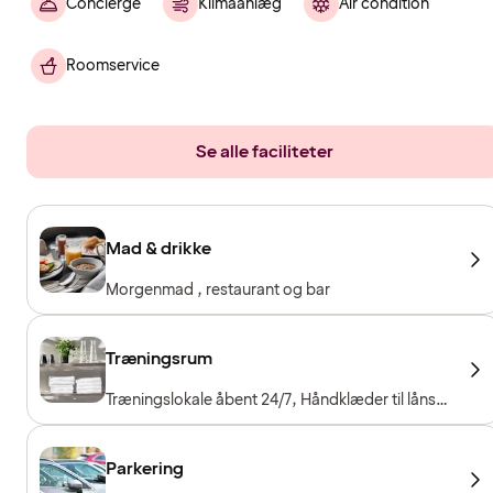
Concierge
Klimaanlæg
Air condition
Roomservice
Se alle faciliteter
Mad & drikke
Morgenmad , restaurant og bar
Træningsrum
Træningslokale åbent 24/7, Håndklæder til låns,
Træningsmaskiner, Konditionsmaskiner, Frie
vægte, Gratis entré for hotelgæster
Parkering